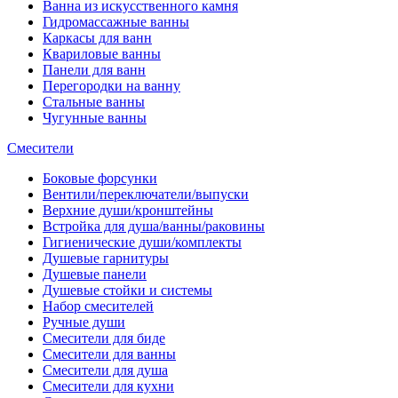
Ванна из искусственного камня
Гидромассажные ванны
Каркасы для ванн
Квариловые ванны
Панели для ванн
Перегородки на ванну
Стальные ванны
Чугунные ванны
Смесители
Боковые форсунки
Вентили/переключатели/выпуски
Верхние души/кронштейны
Встройка для душа/ванны/раковины
Гигиенические души/комплекты
Душевые гарнитуры
Душевые панели
Душевые стойки и системы
Набор смесителей
Ручные души
Смесители для биде
Смесители для ванны
Смесители для душа
Смесители для кухни