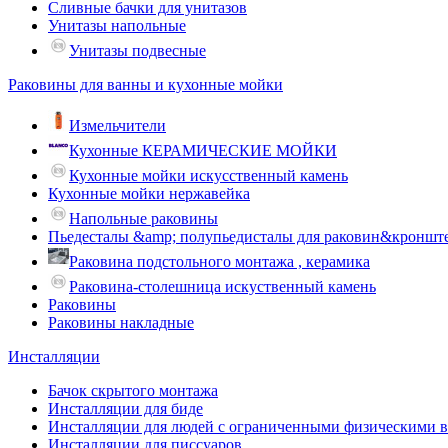
Сливные бачки для унитазов
Унитазы напольные
Унитазы подвесные
Раковины для ванны и кухонные мойки
Измельчители
Кухонные КЕРАМИЧЕСКИЕ МОЙКИ
Кухонные мойки искусственный камень
Кухонные мойки нержавейка
Напольные раковины
Пьедесталы &amp; полупьедисталы для раковин&кроншт
Раковина подстольного монтажа , керамика
Раковина-столешница искуственный камень
Раковины
Раковины накладные
Инсталляции
Бачок скрытого монтажа
Инсталляции для биде
Инсталляции для людей с ограниченными физическими 
Инсталляции для писсуаров