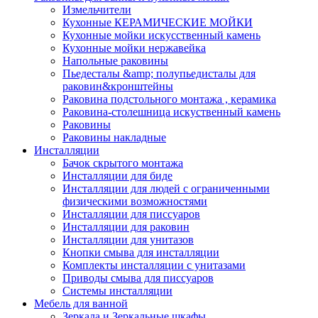
Измельчители
Кухонные КЕРАМИЧЕСКИЕ МОЙКИ
Кухонные мойки искусственный камень
Кухонные мойки нержавейка
Напольные раковины
Пьедесталы &amp; полупьедисталы для
раковин&кронштейны
Раковина подстольного монтажа , керамика
Раковина-столешница искуственный камень
Раковины
Раковины накладные
Инсталляции
Бачок скрытого монтажа
Инсталляции для биде
Инсталляции для людей с ограниченными
физическими возможностями
Инсталляции для писсуаров
Инсталляции для раковин
Инсталляции для унитазов
Кнопки смыва для инсталляции
Комплекты инсталляции с унитазами
Приводы смыва для писсуаров
Системы инсталляции
Мебель для ванной
Зеркала и Зеркальные шкафы