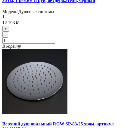
30 см, 1 режим струи, без держателя, черный
Модель:
Душевые системы
1
12 193 ₽
+
-
В корзину
Верхний душ овальный RGW SP-83-25 хром, артикул