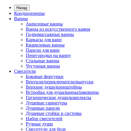
Назад
Кондиционеры
Ванны
Акриловые ванны
Ванна из искусственного камня
Гидромассажные ванны
Каркасы для ванн
Квариловые ванны
Панели для ванн
Перегородки на ванну
Стальные ванны
Чугунные ванны
Смесители
Боковые форсунки
Вентили/переключатели/выпуски
Верхние души/кронштейны
Встройка для душа/ванны/раковины
Гигиенические души/комплекты
Душевые гарнитуры
Душевые панели
Душевые стойки и системы
Набор смесителей
Ручные души
Смесители для биде