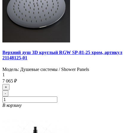
Верхний душ 3D круглый RGW SP-81-25 хром, артикул
21148125-01
Модель:
Душевые системы / Shower Panels
1
7 065 ₽
+
-
В корзину