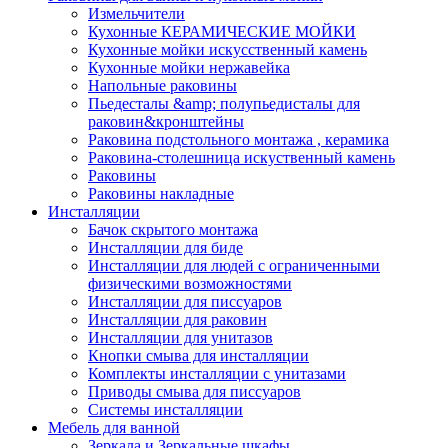
Измельчители
Кухонные КЕРАМИЧЕСКИЕ МОЙКИ
Кухонные мойки искусственный камень
Кухонные мойки нержавейка
Напольные раковины
Пьедесталы &amp; полупьедисталы для
раковин&кронштейны
Раковина подстольного монтажа , керамика
Раковина-столешница искуственный камень
Раковины
Раковины накладные
Инсталляции
Бачок скрытого монтажа
Инсталляции для биде
Инсталляции для людей с ограниченными
физическими возможностями
Инсталляции для писсуаров
Инсталляции для раковин
Инсталляции для унитазов
Кнопки смыва для инсталляции
Комплекты инсталляции с унитазами
Приводы смыва для писсуаров
Системы инсталляции
Мебель для ванной
Зеркала и Зеркальные шкафы