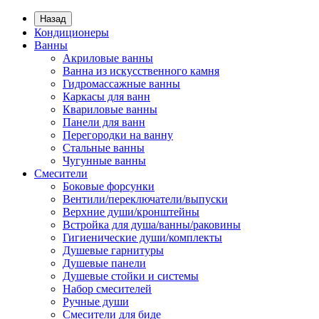
Назад
Кондиционеры
Ванны
Акриловые ванны
Ванна из искусственного камня
Гидромассажные ванны
Каркасы для ванн
Квариловые ванны
Панели для ванн
Перегородки на ванну
Стальные ванны
Чугунные ванны
Смесители
Боковые форсунки
Вентили/переключатели/выпуски
Верхние души/кронштейны
Встройка для душа/ванны/раковины
Гигиенические души/комплекты
Душевые гарнитуры
Душевые панели
Душевые стойки и системы
Набор смесителей
Ручные души
Смесители для биде