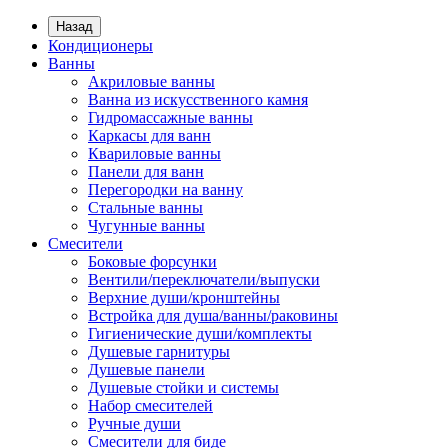
Назад
Кондиционеры
Ванны
Акриловые ванны
Ванна из искусственного камня
Гидромассажные ванны
Каркасы для ванн
Квариловые ванны
Панели для ванн
Перегородки на ванну
Стальные ванны
Чугунные ванны
Смесители
Боковые форсунки
Вентили/переключатели/выпуски
Верхние души/кронштейны
Встройка для душа/ванны/раковины
Гигиенические души/комплекты
Душевые гарнитуры
Душевые панели
Душевые стойки и системы
Набор смесителей
Ручные души
Смесители для биде