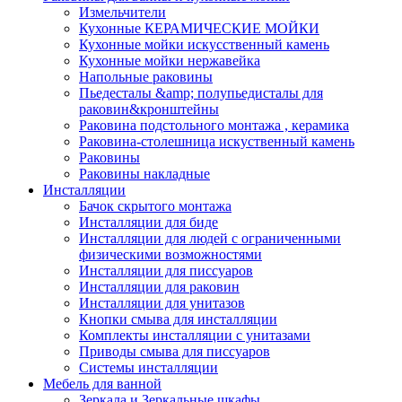
Измельчители
Кухонные КЕРАМИЧЕСКИЕ МОЙКИ
Кухонные мойки искусственный камень
Кухонные мойки нержавейка
Напольные раковины
Пьедесталы &amp; полупьедисталы для
раковин&кронштейны
Раковина подстольного монтажа , керамика
Раковина-столешница искуственный камень
Раковины
Раковины накладные
Инсталляции
Бачок скрытого монтажа
Инсталляции для биде
Инсталляции для людей с ограниченными
физическими возможностями
Инсталляции для писсуаров
Инсталляции для раковин
Инсталляции для унитазов
Кнопки смыва для инсталляции
Комплекты инсталляции с унитазами
Приводы смыва для писсуаров
Системы инсталляции
Мебель для ванной
Зеркала и Зеркальные шкафы