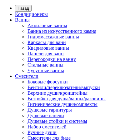
Назад
Кондиционеры
Ванны
Акриловые ванны
Ванна из искусственного камня
Гидромассажные ванны
Каркасы для ванн
Квариловые ванны
Панели для ванн
Перегородки на ванну
Стальные ванны
Чугунные ванны
Смесители
Боковые форсунки
Вентили/переключатели/выпуски
Верхние души/кронштейны
Встройка для душа/ванны/раковины
Гигиенические души/комплекты
Душевые гарнитуры
Душевые панели
Душевые стойки и системы
Набор смесителей
Ручные души
Смесители для биде