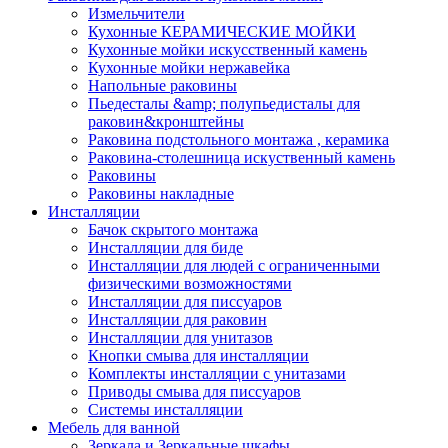
Измельчители
Кухонные КЕРАМИЧЕСКИЕ МОЙКИ
Кухонные мойки искусственный камень
Кухонные мойки нержавейка
Напольные раковины
Пьедесталы &amp; полупьедисталы для
раковин&кронштейны
Раковина подстольного монтажа , керамика
Раковина-столешница искуственный камень
Раковины
Раковины накладные
Инсталляции
Бачок скрытого монтажа
Инсталляции для биде
Инсталляции для людей с ограниченными
физическими возможностями
Инсталляции для писсуаров
Инсталляции для раковин
Инсталляции для унитазов
Кнопки смыва для инсталляции
Комплекты инсталляции с унитазами
Приводы смыва для писсуаров
Системы инсталляции
Мебель для ванной
Зеркала и Зеркальные шкафы