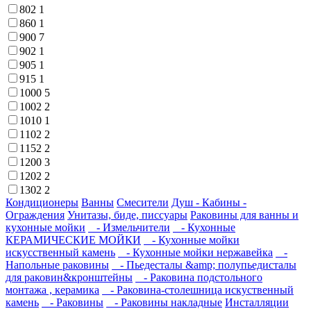
802
1
860
1
900
7
902
1
905
1
915
1
1000
5
1002
2
1010
1
1102
2
1152
2
1200
3
1202
2
1302
2
Кондиционеры
Ванны
Смесители
Душ - Кабины -
Ограждения
Унитазы, биде, писсуары
Раковины для ванны и
кухонные мойки
- Измельчители
- Кухонные
КЕРАМИЧЕСКИЕ МОЙКИ
- Кухонные мойки
искусственный камень
- Кухонные мойки нержавейка
-
Напольные раковины
- Пьедесталы &amp; полупьедисталы
для раковин&кронштейны
- Раковина подстольного
монтажа , керамика
- Раковина-столешница искуственный
камень
- Раковины
- Раковины накладные
Инсталляции