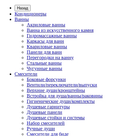
Назад
Кондиционеры
Ванны
Акриловые ванны
Ванна из искусственного камня
Гидромассажные ванны
Каркасы для ванн
Квариловые ванны
Панели для ванн
Перегородки на ванну
Стальные ванны
Чугунные ванны
Смесители
Боковые форсунки
Вентили/переключатели/выпуски
Верхние души/кронштейны
Встройка для душа/ванны/раковины
Гигиенические души/комплекты
Душевые гарнитуры
Душевые панели
Душевые стойки и системы
Набор смесителей
Ручные души
Смесители для биде