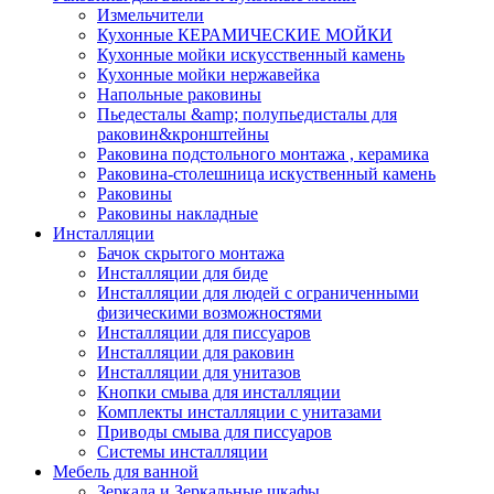
Измельчители
Кухонные КЕРАМИЧЕСКИЕ МОЙКИ
Кухонные мойки искусственный камень
Кухонные мойки нержавейка
Напольные раковины
Пьедесталы &amp; полупьедисталы для
раковин&кронштейны
Раковина подстольного монтажа , керамика
Раковина-столешница искуственный камень
Раковины
Раковины накладные
Инсталляции
Бачок скрытого монтажа
Инсталляции для биде
Инсталляции для людей с ограниченными
физическими возможностями
Инсталляции для писсуаров
Инсталляции для раковин
Инсталляции для унитазов
Кнопки смыва для инсталляции
Комплекты инсталляции с унитазами
Приводы смыва для писсуаров
Системы инсталляции
Мебель для ванной
Зеркала и Зеркальные шкафы