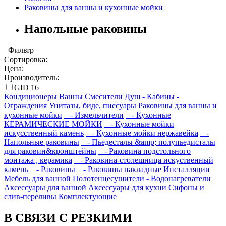
Раковины для ванны и кухонные мойки
Напольные раковины
Фильтр
Сортировка:
Цена:
Производитель:
GID
16
Кондиционеры
Ванны
Смесители
Душ - Кабины -
Ограждения
Унитазы, биде, писсуары
Раковины для ванны и
кухонные мойки
- Измельчители
- Кухонные
КЕРАМИЧЕСКИЕ МОЙКИ
- Кухонные мойки
искусственный камень
- Кухонные мойки нержавейка
-
Напольные раковины
- Пьедесталы &amp; полупьедисталы
для раковин&кронштейны
- Раковина подстольного
монтажа , керамика
- Раковина-столешница искуственный
камень
- Раковины
- Раковины накладные
Инсталляции
Мебель для ванной
Полотенцесушители - Водонагреватели
Аксессуары для ванной
Аксессуары для кухни
Сифоны и
слив-переливы
Комплектующие
В СВЯЗИ С РЕЗКИМИ