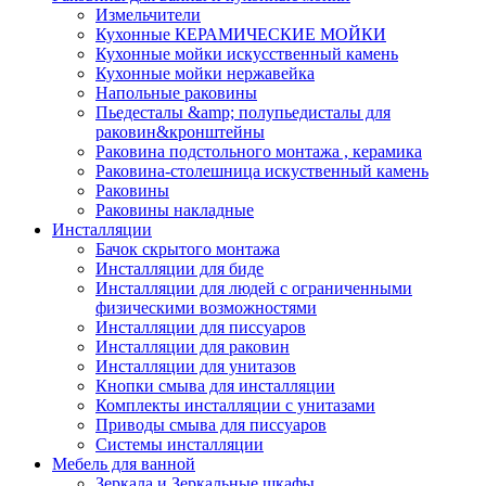
Измельчители
Кухонные КЕРАМИЧЕСКИЕ МОЙКИ
Кухонные мойки искусственный камень
Кухонные мойки нержавейка
Напольные раковины
Пьедесталы &amp; полупьедисталы для
раковин&кронштейны
Раковина подстольного монтажа , керамика
Раковина-столешница искуственный камень
Раковины
Раковины накладные
Инсталляции
Бачок скрытого монтажа
Инсталляции для биде
Инсталляции для людей с ограниченными
физическими возможностями
Инсталляции для писсуаров
Инсталляции для раковин
Инсталляции для унитазов
Кнопки смыва для инсталляции
Комплекты инсталляции с унитазами
Приводы смыва для писсуаров
Системы инсталляции
Мебель для ванной
Зеркала и Зеркальные шкафы