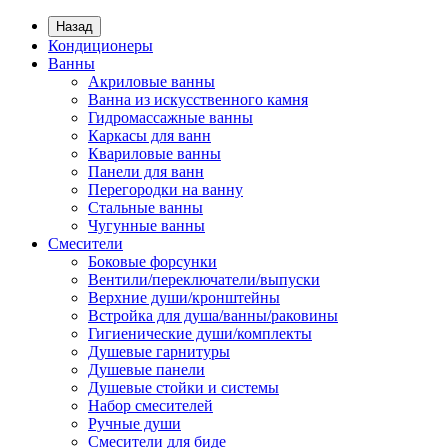
Назад
Кондиционеры
Ванны
Акриловые ванны
Ванна из искусственного камня
Гидромассажные ванны
Каркасы для ванн
Квариловые ванны
Панели для ванн
Перегородки на ванну
Стальные ванны
Чугунные ванны
Смесители
Боковые форсунки
Вентили/переключатели/выпуски
Верхние души/кронштейны
Встройка для душа/ванны/раковины
Гигиенические души/комплекты
Душевые гарнитуры
Душевые панели
Душевые стойки и системы
Набор смесителей
Ручные души
Смесители для биде