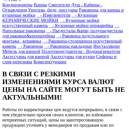
Кондиционеры
Ванны
Смесители
Душ - Кабины -
Ограждения
Унитазы, биде, писсуары
Раковины для ванны и
кухонные мойки
- Измельчители
- Кухонные
КЕРАМИЧЕСКИЕ МОЙКИ
- Кухонные мойки
искусственный камень
- Кухонные мойки нержавейка
-
Напольные раковины
- Пьедесталы &amp; полупьедисталы
для раковин&кронштейны
- Раковина подстольного
монтажа , керамика
- Раковина-столешница искуственный
камень
- Раковины
- Раковины накладные
Инсталляции
Мебель для ванной
Полотенцесушители - Водонагреватели
Аксессуары для ванной
Аксессуары для кухни
Сифоны и
слив-переливы
Комплектующие
В СВЯЗИ С РЕЗКИМИ
ИЗМЕНЕНИЯМИ КУРСА ВАЛЮТ
ЦЕНЫ НА САЙТЕ МОГУТ БЫТЬ НЕ
АКТУАЛЬНЫМИ!
Работы по корректировке цен ведутся непрерывно, в связи с
чем убедительно просим своих клиентов, во избежание
неприятных ситуаций, цены на заинтересовавшую
продукцию уточнять у менеджеров по продажам или по