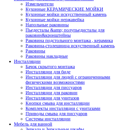
Измельчители
Кухонные КЕРАМИЧЕСКИЕ МОЙКИ
Кухонные мойки искусственный камень
Кухонные мойки нержавейка
Напольные раковины
Пьедесталы &amp; полупьедисталы для
раковин&кронштейны
Раковина подстольного монтажа , керамика
Раковина-столешница искуственный камень
Раковины
Раковины накладные
Инсталляции
Бачок скрытого монтажа
Инсталляции для биде
Инсталляции для людей с ограниченными
физическими возможностями
Инсталляции для писсуаров
Инсталляции для раковин
Инсталляции для унитазов
Кнопки смыва для инсталляции
Комплекты инсталляции с унитазами
Приводы смыва для писсуаров
Системы инсталляции
Мебель для ванной
Зеркала и Зеркальные шкафы