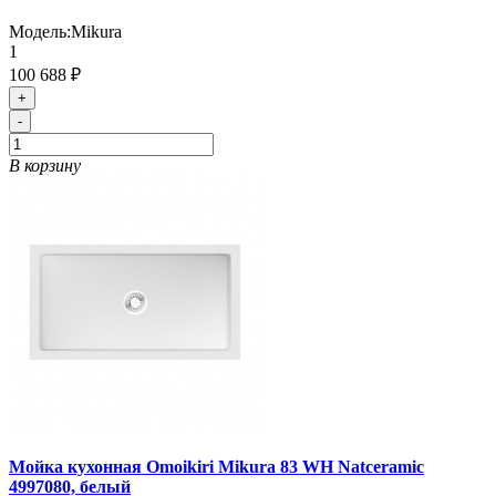
Модель:
Mikura
1
100 688 ₽
+
-
В корзину
Мойка кухонная Omoikiri Mikura 83 WH Natceramic
4997080, белый