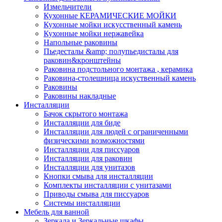
Измельчители
Кухонные КЕРАМИЧЕСКИЕ МОЙКИ
Кухонные мойки искусственный камень
Кухонные мойки нержавейка
Напольные раковины
Пьедесталы &amp; полупьедисталы для
раковин&кронштейны
Раковина подстольного монтажа , керамика
Раковина-столешница искуственный камень
Раковины
Раковины накладные
Инсталляции
Бачок скрытого монтажа
Инсталляции для биде
Инсталляции для людей с ограниченными
физическими возможностями
Инсталляции для писсуаров
Инсталляции для раковин
Инсталляции для унитазов
Кнопки смыва для инсталляции
Комплекты инсталляции с унитазами
Приводы смыва для писсуаров
Системы инсталляции
Мебель для ванной
Зеркала и Зеркальные шкафы