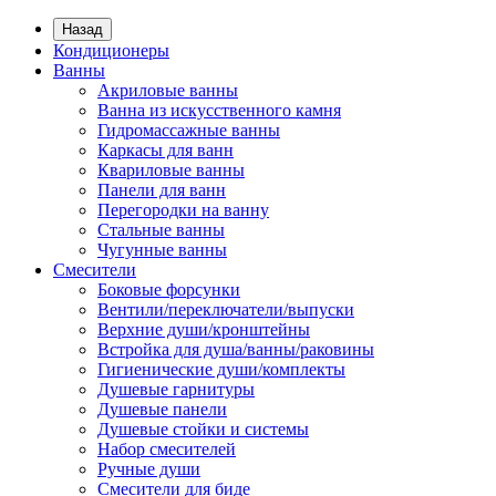
Назад
Кондиционеры
Ванны
Акриловые ванны
Ванна из искусственного камня
Гидромассажные ванны
Каркасы для ванн
Квариловые ванны
Панели для ванн
Перегородки на ванну
Стальные ванны
Чугунные ванны
Смесители
Боковые форсунки
Вентили/переключатели/выпуски
Верхние души/кронштейны
Встройка для душа/ванны/раковины
Гигиенические души/комплекты
Душевые гарнитуры
Душевые панели
Душевые стойки и системы
Набор смесителей
Ручные души
Смесители для биде