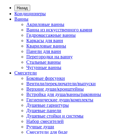
Назад
Кондиционеры
Ванны
Акриловые ванны
Ванна из искусственного камня
Гидромассажные ванны
Каркасы для ванн
Квариловые ванны
Панели для ванн
Перегородки на ванну
Стальные ванны
Чугунные ванны
Смесители
Боковые форсунки
Вентили/переключатели/выпуски
Верхние души/кронштейны
Встройка для душа/ванны/раковины
Гигиенические души/комплекты
Душевые гарнитуры
Душевые панели
Душевые стойки и системы
Набор смесителей
Ручные души
Смесители для биде