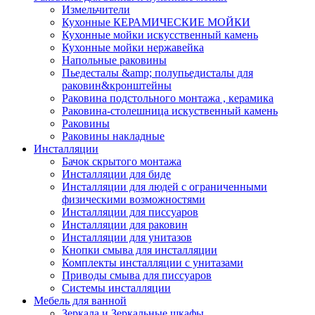
Измельчители
Кухонные КЕРАМИЧЕСКИЕ МОЙКИ
Кухонные мойки искусственный камень
Кухонные мойки нержавейка
Напольные раковины
Пьедесталы &amp; полупьедисталы для
раковин&кронштейны
Раковина подстольного монтажа , керамика
Раковина-столешница искуственный камень
Раковины
Раковины накладные
Инсталляции
Бачок скрытого монтажа
Инсталляции для биде
Инсталляции для людей с ограниченными
физическими возможностями
Инсталляции для писсуаров
Инсталляции для раковин
Инсталляции для унитазов
Кнопки смыва для инсталляции
Комплекты инсталляции с унитазами
Приводы смыва для писсуаров
Системы инсталляции
Мебель для ванной
Зеркала и Зеркальные шкафы