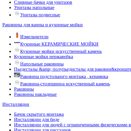
Сливные бачки для унитазов
Унитазы напольные
Унитазы подвесные
Раковины для ванны и кухонные мойки
Измельчители
Кухонные КЕРАМИЧЕСКИЕ МОЙКИ
Кухонные мойки искусственный камень
Кухонные мойки нержавейка
Напольные раковины
Пьедесталы &amp; полупьедисталы для раковин&кроншт
Раковина подстольного монтажа , керамика
Раковина-столешница искуственный камень
Раковины
Раковины накладные
Инсталляции
Бачок скрытого монтажа
Инсталляции для биде
Инсталляции для людей с ограниченными физическими 
Инсталляции для писсуаров