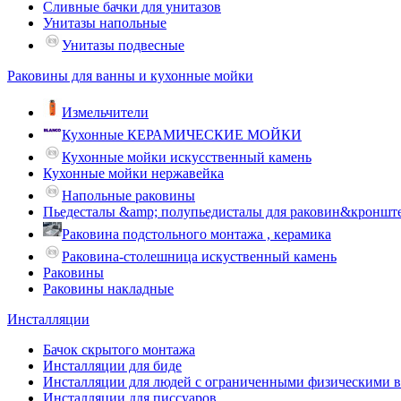
Сливные бачки для унитазов
Унитазы напольные
Унитазы подвесные
Раковины для ванны и кухонные мойки
Измельчители
Кухонные КЕРАМИЧЕСКИЕ МОЙКИ
Кухонные мойки искусственный камень
Кухонные мойки нержавейка
Напольные раковины
Пьедесталы &amp; полупьедисталы для раковин&кроншт
Раковина подстольного монтажа , керамика
Раковина-столешница искуственный камень
Раковины
Раковины накладные
Инсталляции
Бачок скрытого монтажа
Инсталляции для биде
Инсталляции для людей с ограниченными физическими 
Инсталляции для писсуаров