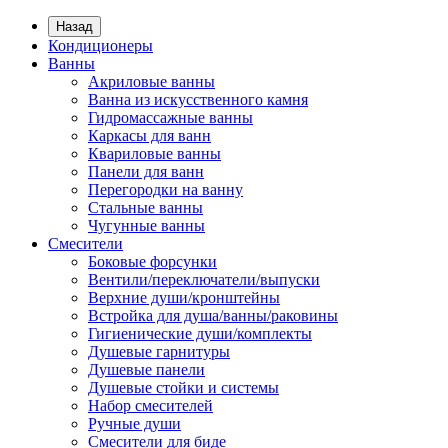
Назад
Кондиционеры
Ванны
Акриловые ванны
Ванна из искусственного камня
Гидромассажные ванны
Каркасы для ванн
Квариловые ванны
Панели для ванн
Перегородки на ванну
Стальные ванны
Чугунные ванны
Смесители
Боковые форсунки
Вентили/переключатели/выпуски
Верхние души/кронштейны
Встройка для душа/ванны/раковины
Гигиенические души/комплекты
Душевые гарнитуры
Душевые панели
Душевые стойки и системы
Набор смесителей
Ручные души
Смесители для биде