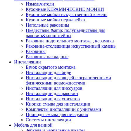
Измельчители
Кухонные КЕРАМИЧЕСКИЕ МОЙКИ
Кухонные мойки искусственный камень
Кухонные мойки нержавейка
Напольные раковины
Пьедесталы &amp; полупьедисталы для
раковин&кронштейны
Раковина подстольного монтажа , керамика
Раковина-столешница искуственный камень
Раковины
Раковины накладные
Инсталляции
Бачок скрытого монтажа
Инсталляции для биде
Инсталляции для людей с ограниченными
физическими возможностями
Инсталляции для писсуаров
Инсталляции для раковин
Инсталляции для унитазов
Кнопки смыва для инсталляции
Комплекты инсталляции с унитазами
Приводы смыва для писсуаров
Системы инсталляции
Мебель для ванной
Зеркала и Зеркальные шкафы