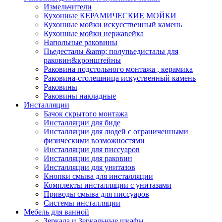
Измельчители
Кухонные КЕРАМИЧЕСКИЕ МОЙКИ
Кухонные мойки искусственный камень
Кухонные мойки нержавейка
Напольные раковины
Пьедесталы &amp; полупьедисталы для
раковин&кронштейны
Раковина подстольного монтажа , керамика
Раковина-столешница искуственный камень
Раковины
Раковины накладные
Инсталляции
Бачок скрытого монтажа
Инсталляции для биде
Инсталляции для людей с ограниченными
физическими возможностями
Инсталляции для писсуаров
Инсталляции для раковин
Инсталляции для унитазов
Кнопки смыва для инсталляции
Комплекты инсталляции с унитазами
Приводы смыва для писсуаров
Системы инсталляции
Мебель для ванной
Зеркала и Зеркальные шкафы