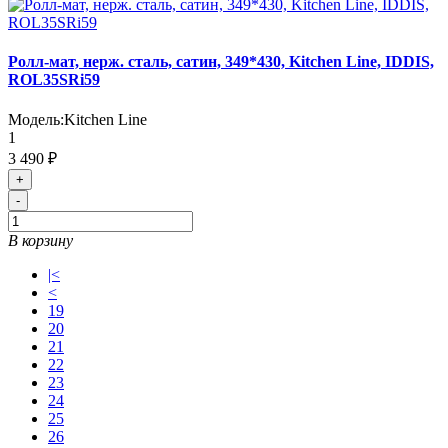
Ролл-мат, нерж. сталь, сатин, 349*430, Kitchen Line, IDDIS,
ROL35SRi59
Модель:
Kitchen Line
1
3 490 ₽
+
-
В корзину
|<
<
19
20
21
22
23
24
25
26