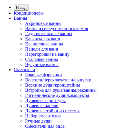
Назад
Кондиционеры
Ванны
Акриловые ванны
Ванна из искусственного камня
Гидромассажные ванны
Каркасы для ванн
Квариловые ванны
Панели для ванн
Перегородки на ванну
Стальные ванны
Чугунные ванны
Смесители
Боковые форсунки
Вентили/переключатели/выпуски
Верхние души/кронштейны
Встройка для душа/ванны/раковины
Гигиенические души/комплекты
Душевые гарнитуры
Душевые панели
Душевые стойки и системы
Набор смесителей
Ручные души
Смесители для биде