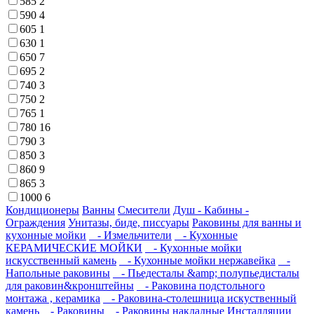
585
2
590
4
605
1
630
1
650
7
695
2
740
3
750
2
765
1
780
16
790
3
850
3
860
9
865
3
1000
6
Кондиционеры
Ванны
Смесители
Душ - Кабины -
Ограждения
Унитазы, биде, писсуары
Раковины для ванны и
кухонные мойки
- Измельчители
- Кухонные
КЕРАМИЧЕСКИЕ МОЙКИ
- Кухонные мойки
искусственный камень
- Кухонные мойки нержавейка
-
Напольные раковины
- Пьедесталы &amp; полупьедисталы
для раковин&кронштейны
- Раковина подстольного
монтажа , керамика
- Раковина-столешница искуственный
камень
- Раковины
- Раковины накладные
Инсталляции