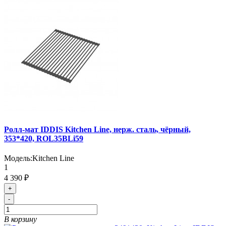
Ролл-мат IDDIS Kitchen Line, нерж. сталь, чёрный,
353*420, ROL35BLi59
Модель:
Kitchen Line
1
4 390 ₽
+
-
В корзину