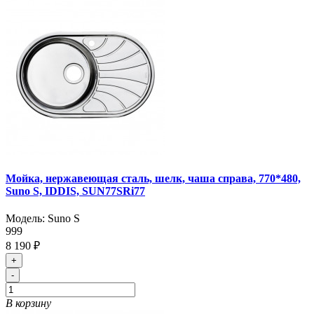
Мойка, нержавеющая сталь, шелк, чаша справа, 770*480,
Suno S, IDDIS, SUN77SRi77
Модель:
Suno S
999
8 190 ₽
+
-
В корзину