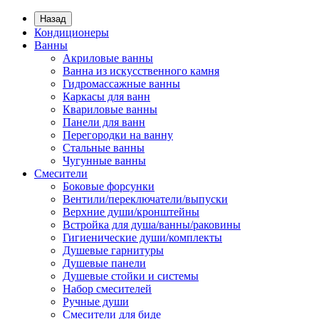
Назад
Кондиционеры
Ванны
Акриловые ванны
Ванна из искусственного камня
Гидромассажные ванны
Каркасы для ванн
Квариловые ванны
Панели для ванн
Перегородки на ванну
Стальные ванны
Чугунные ванны
Смесители
Боковые форсунки
Вентили/переключатели/выпуски
Верхние души/кронштейны
Встройка для душа/ванны/раковины
Гигиенические души/комплекты
Душевые гарнитуры
Душевые панели
Душевые стойки и системы
Набор смесителей
Ручные души
Смесители для биде