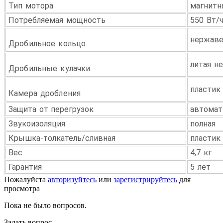
Тип мотора
магнитн
Потребляемая мощность
550 Вт/
нержаве
Дробильное кольцо
литая н
Дробильные кулачки
пластик
Камера дробления
Защита от перегрузок
автомат
Звукоизоляция
полная
Крышка-толкатель/сливная
пластик
Вес
4,7 кг
Гарантия
5 лет
Пожалуйста
авторизуйтесь
или
зарегистрируйтесь
для
просмотра
Пока не было вопросов.
Задать вопрос