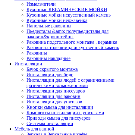
Измельчители
Кухонные КЕРАМИЧЕСКИЕ МОЙКИ
Кухонные мойки искусственный камень
Кухонные мойки нержавейка
Напольные раковины
Пьедесталы &amp; полупьедисталы для
раковин&кронштейны
Раковина подстольного монтажа , керамика
Раковина-столешница искуственный камень
Раковины
Раковины накладные
Инсталляции
Бачок скрытого монтажа
Инсталляции для биде
Инсталляции для людей с ограниченными
физическими возможностями
Инсталляции для писсуаров
Инсталляции для раковин
Инсталляции для унитазов
Кнопки смыва для инсталляции
Комплекты инсталляции с унитазами
Приводы смыва для писсуаров
Системы инсталляции
Мебель для ванной
Зеркала и Зеркальные шкафы