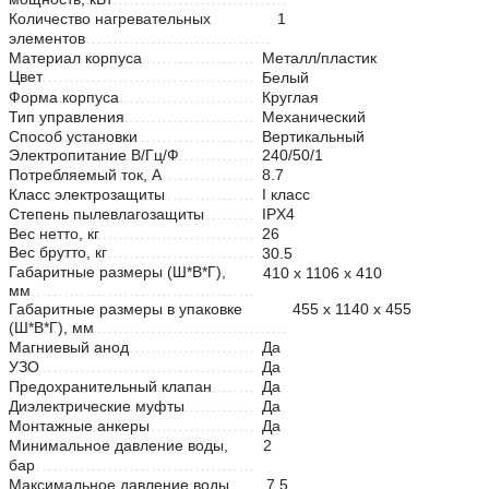
Количество нагревательных
1
элементов
Материал корпуса
Металл/пластик
Цвет
Белый
Форма корпуса
Круглая
Тип управления
Механический
Способ установки
Вертикальный
Электропитание В/Гц/Ф
240/50/1
Потребляемый ток, А
8.7
Класс электрозащиты
I класс
Степень пылевлагозащиты
IPX4
Вес нетто, кг
26
Вес брутто, кг
30.5
Габаритные размеры (Ш*В*Г),
410 х 1106 х 410
мм
Габаритные размеры в упаковке
455 х 1140 х 455
(Ш*В*Г), мм
Магниевый анод
Да
УЗО
Да
Предохранительный клапан
Да
Диэлектрические муфты
Да
Монтажные анкеры
Да
Минимальное давление воды,
2
бар
Максимальное давление воды,
7.5