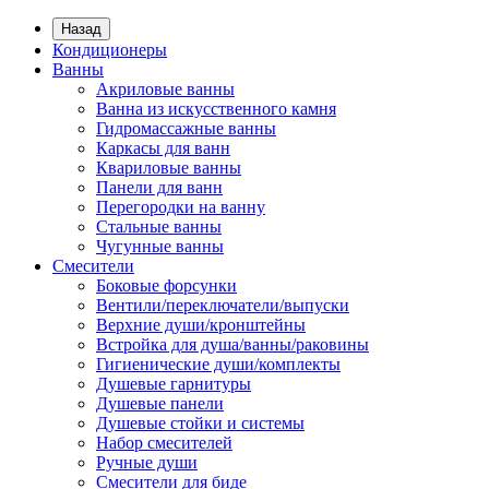
Назад
Кондиционеры
Ванны
Акриловые ванны
Ванна из искусственного камня
Гидромассажные ванны
Каркасы для ванн
Квариловые ванны
Панели для ванн
Перегородки на ванну
Стальные ванны
Чугунные ванны
Смесители
Боковые форсунки
Вентили/переключатели/выпуски
Верхние души/кронштейны
Встройка для душа/ванны/раковины
Гигиенические души/комплекты
Душевые гарнитуры
Душевые панели
Душевые стойки и системы
Набор смесителей
Ручные души
Смесители для биде