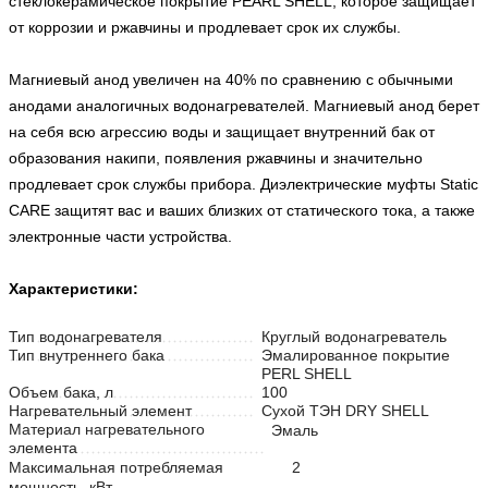
стеклокерамическое покрытие PEARL SHELL, которое защищает
от коррозии и ржавчины и продлевает срок их службы.
Магниевый анод увеличен на 40% по сравнению с обычными
анодами аналогичных водонагревателей. Магниевый анод берет
на себя всю агрессию воды и защищает внутренний бак от
образования накипи, появления ржавчины и значительно
продлевает срок службы прибора. Диэлектрические муфты Static
CARE защитят вас и ваших близких от статического тока, а также
электронные части устройства.
Характеристики:
Тип водонагревателя
Круглый водонагреватель
Тип внутреннего бака
Эмалированное покрытие
PERL SHELL
Объем бака, л
100
Нагревательный элемент
Сухой ТЭН DRY SHELL
Материал нагревательного
Эмаль
элемента
Максимальная потребляемая
2
мощность, кВт