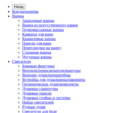
Назад
Кондиционеры
Ванны
Акриловые ванны
Ванна из искусственного камня
Гидромассажные ванны
Каркасы для ванн
Квариловые ванны
Панели для ванн
Перегородки на ванну
Стальные ванны
Чугунные ванны
Смесители
Боковые форсунки
Вентили/переключатели/выпуски
Верхние души/кронштейны
Встройка для душа/ванны/раковины
Гигиенические души/комплекты
Душевые гарнитуры
Душевые панели
Душевые стойки и системы
Набор смесителей
Ручные души
Смесители для биде