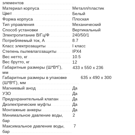
элементов
Материал корпуса
Металл/пластик
Цвет
Белый
Форма корпуса
Плоская
Тип управления
Механический
Способ установки
Вертикальный
Электропитание В/Гц/Ф
240/50/1
Потребляемый ток, А
8.7
Класс электрозащиты
I класс
Степень пылевлагозащиты
IPX4
Вес нетто, кг
10.5
Вес брутто, кг
12
Габаритные размеры (Ш*В*Г),
433 х 550 х 236
мм
Габаритные размеры в упаковке
635 х 490 х 300
(Ш*В*Г), мм
Магниевый анод
Да
УЗО
Да
Предохранительный клапан
Да
Диэлектрические муфты
Да
Монтажные анкеры
Да
Минимальное давление воды,
2
бар
Максимальное давление воды,
7
бар