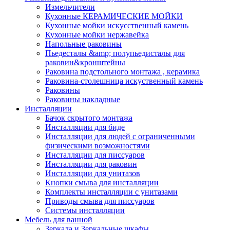
Измельчители
Кухонные КЕРАМИЧЕСКИЕ МОЙКИ
Кухонные мойки искусственный камень
Кухонные мойки нержавейка
Напольные раковины
Пьедесталы &amp; полупьедисталы для
раковин&кронштейны
Раковина подстольного монтажа , керамика
Раковина-столешница искуственный камень
Раковины
Раковины накладные
Инсталляции
Бачок скрытого монтажа
Инсталляции для биде
Инсталляции для людей с ограниченными
физическими возможностями
Инсталляции для писсуаров
Инсталляции для раковин
Инсталляции для унитазов
Кнопки смыва для инсталляции
Комплекты инсталляции с унитазами
Приводы смыва для писсуаров
Системы инсталляции
Мебель для ванной
Зеркала и Зеркальные шкафы