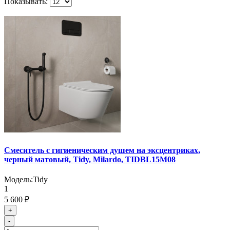
Показывать:
Смеситель с гигиеническим душем на эксцентриках,
черный матовый, Tidy, Milardo, TIDBL15M08
Модель:
Tidy
1
5 600 ₽
+
-