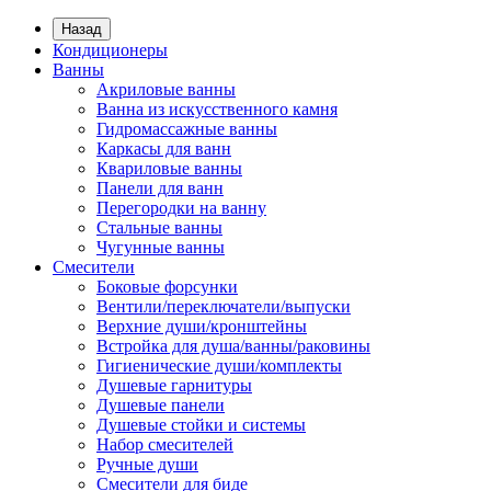
Назад
Кондиционеры
Ванны
Акриловые ванны
Ванна из искусственного камня
Гидромассажные ванны
Каркасы для ванн
Квариловые ванны
Панели для ванн
Перегородки на ванну
Стальные ванны
Чугунные ванны
Смесители
Боковые форсунки
Вентили/переключатели/выпуски
Верхние души/кронштейны
Встройка для душа/ванны/раковины
Гигиенические души/комплекты
Душевые гарнитуры
Душевые панели
Душевые стойки и системы
Набор смесителей
Ручные души
Смесители для биде