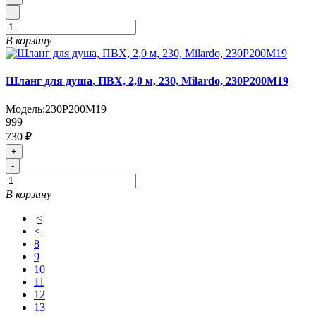
-
В корзину
Шланг для душа, ПВХ, 2,0 м, 230, Milardo, 230P200M19
Модель:
230P200M19
999
730 ₽
+
-
В корзину
|<
<
8
9
10
11
12
13