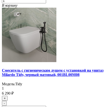
В корзину
Смеситель с гигиеническим душем с установкой на унитаз
Milardo Tidy, черный матовый, 001BL00M08
Модель:
Tidy
1
6 290 ₽
+
-