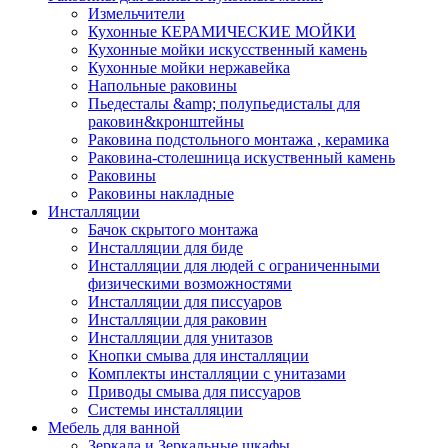
Измельчители
Кухонные КЕРАМИЧЕСКИЕ МОЙКИ
Кухонные мойки искусственный камень
Кухонные мойки нержавейка
Напольные раковины
Пьедесталы &amp; полупьедисталы для
раковин&кронштейны
Раковина подстольного монтажа , керамика
Раковина-столешница искуственный камень
Раковины
Раковины накладные
Инсталляции
Бачок скрытого монтажа
Инсталляции для биде
Инсталляции для людей с ограниченными
физическими возможностями
Инсталляции для писсуаров
Инсталляции для раковин
Инсталляции для унитазов
Кнопки смыва для инсталляции
Комплекты инсталляции с унитазами
Приводы смыва для писсуаров
Системы инсталляции
Мебель для ванной
Зеркала и Зеркальные шкафы