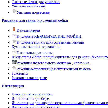
Сливные бачки для унитазов
Унитазы напольные
Унитазы подвесные
Раковины для ванны и кухонные мойки
Измельчители
Кухонные КЕРАМИЧЕСКИЕ МОЙКИ
Кухонные мойки искусственный камень
Кухонные мойки нержавейка
Напольные раковины
Пьедесталы &amp; полупьедисталы для раковин&кроншт
Раковина подстольного монтажа , керамика
Раковина-столешница искуственный камень
Раковины
Раковины накладные
Инсталляции
Бачок скрытого монтажа
Инсталляции для биде
Инсталляции для людей с ограниченными физическими 
Инсталляции для писсуаров