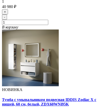
1
40 980 ₽
+
-
В корзину
НОВИНКА
Тумба с умывальником подвесная IDDIS Zodiac X с
нишей, 60 см, белый, ZDX60WNi95K