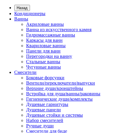
Назад
Кондиционеры
Ванны
Акриловые ванны
Ванна из искусственного камня
Гидромассажные ванны
Каркасы для ванн
Квариловые ванны
Панели для ванн
Перегородки на ванну
Стальные ванны
Чугунные ванны
Смесители
Боковые форсунки
Вентили/переключатели/выпуски
Верхние души/кронштейны
Встройка для душа/ванны/раковины
Гигиенические души/комплекты
Душевые гарнитуры
Душевые панели
Душевые стойки и системы
Набор смесителей
Ручные души
Смесители для биде