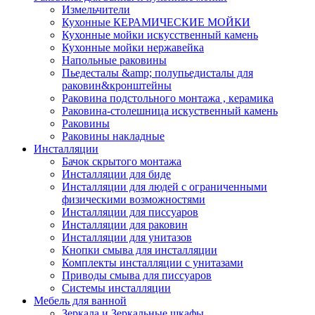
Измельчители
Кухонные КЕРАМИЧЕСКИЕ МОЙКИ
Кухонные мойки искусственный камень
Кухонные мойки нержавейка
Напольные раковины
Пьедесталы &amp; полупьедисталы для
раковин&кронштейны
Раковина подстольного монтажа , керамика
Раковина-столешница искуственный камень
Раковины
Раковины накладные
Инсталляции
Бачок скрытого монтажа
Инсталляции для биде
Инсталляции для людей с ограниченными
физическими возможностями
Инсталляции для писсуаров
Инсталляции для раковин
Инсталляции для унитазов
Кнопки смыва для инсталляции
Комплекты инсталляции с унитазами
Приводы смыва для писсуаров
Системы инсталляции
Мебель для ванной
Зеркала и Зеркальные шкафы