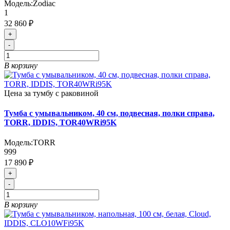
Модель:
Zodiac
1
32 860 ₽
+
-
В корзину
Цена за тумбу с раковиной
Тумба с умывальником, 40 см, подвесная, полки справа,
TORR, IDDIS, TOR40WRi95K
Модель:
TORR
999
17 890 ₽
+
-
В корзину