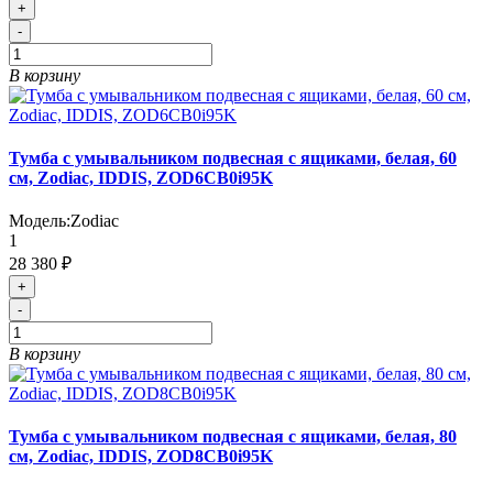
+
-
В корзину
Тумба с умывальником подвесная с ящиками, белая, 60
см, Zodiac, IDDIS, ZOD6CB0i95K
Модель:
Zodiac
1
28 380 ₽
+
-
В корзину
Тумба с умывальником подвесная с ящиками, белая, 80
см, Zodiac, IDDIS, ZOD8CB0i95K