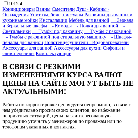
1015
4
Кондиционеры
Ванны
Смесители
Душ - Кабины -
Ограждения
Унитазы, биде, писсуары
Раковины для ванны и
кухонные мойки
Инсталляции
Мебель для ванной
- Зеркала
и Зеркальные шкафы
- Комоды
- Полки для ванной
-
Светильники
- Тумбы под раковину
- Тумбы с раковиной
- Тумбы с раковиной под стиральную машинку
- Шкафы-
пеналы для ванной
Полотенцесушители - Водонагреватели
Аксессуары для ванной
Аксессуары для кухни
Сифоны и
слив-переливы
Комплектующие
В СВЯЗИ С РЕЗКИМИ
ИЗМЕНЕНИЯМИ КУРСА ВАЛЮТ
ЦЕНЫ НА САЙТЕ МОГУТ БЫТЬ НЕ
АКТУАЛЬНЫМИ!
Работы по корректировке цен ведутся непрерывно, в связи с
чем убедительно просим своих клиентов, во избежание
неприятных ситуаций, цены на заинтересовавшую
продукцию уточнять у менеджеров по продажам или по
телефонам указанных в контактах.