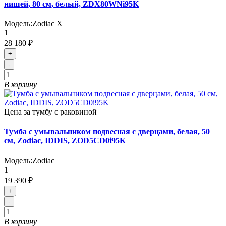
нишей, 80 см, белый, ZDX80WNi95K
Модель:
Zodiac X
1
28 180 ₽
+
-
В корзину
Цена за тумбу с раковиной
Тумба с умывальником подвесная с дверцами, белая, 50
см, Zodiac, IDDIS, ZOD5CD0i95K
Модель:
Zodiac
1
19 390 ₽
+
-
В корзину