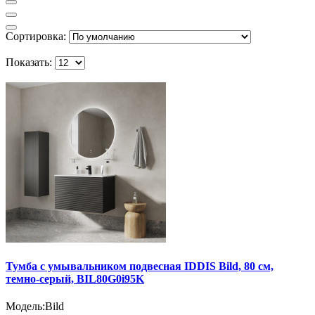
Сортировка:
Показать:
Тумба с умывальником подвесная IDDIS Bild, 80 см,
темно-серый, BIL80G0i95K
Модель:
Bild