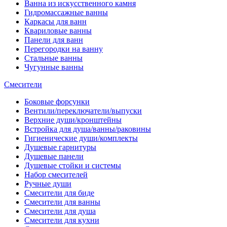
Ванна из искусственного камня
Гидромассажные ванны
Каркасы для ванн
Квариловые ванны
Панели для ванн
Перегородки на ванну
Стальные ванны
Чугунные ванны
Смесители
Боковые форсунки
Вентили/переключатели/выпуски
Верхние души/кронштейны
Встройка для душа/ванны/раковины
Гигиенические души/комплекты
Душевые гарнитуры
Душевые панели
Душевые стойки и системы
Набор смесителей
Ручные души
Смесители для биде
Смесители для ванны
Смесители для душа
Смесители для кухни