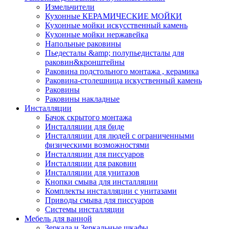
Измельчители
Кухонные КЕРАМИЧЕСКИЕ МОЙКИ
Кухонные мойки искусственный камень
Кухонные мойки нержавейка
Напольные раковины
Пьедесталы &amp; полупьедисталы для
раковин&кронштейны
Раковина подстольного монтажа , керамика
Раковина-столешница искуственный камень
Раковины
Раковины накладные
Инсталляции
Бачок скрытого монтажа
Инсталляции для биде
Инсталляции для людей с ограниченными
физическими возможностями
Инсталляции для писсуаров
Инсталляции для раковин
Инсталляции для унитазов
Кнопки смыва для инсталляции
Комплекты инсталляции с унитазами
Приводы смыва для писсуаров
Системы инсталляции
Мебель для ванной
Зеркала и Зеркальные шкафы