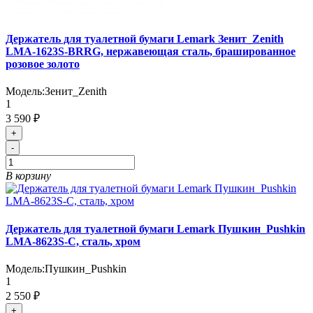
Держатель для туалетной бумаги Lemark Зенит_Zenith
LMA-1623S-BRRG, нержавеющая сталь, брашированное
розовое золото
Модель:
Зенит_Zenith
1
3 590 ₽
+
-
В корзину
Держатель для туалетной бумаги Lemark Пушкин_Pushkin
LMA-8623S-C, сталь, хром
Модель:
Пушкин_Pushkin
1
2 550 ₽
+