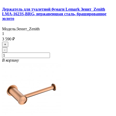
Держатель для туалетной бумаги Lemark Зенит_Zenith
LMA-1623S-BRG, нержавеющая сталь, брашированное
золото
Модель:
Зенит_Zenith
1
3 590 ₽
+
-
В корзину