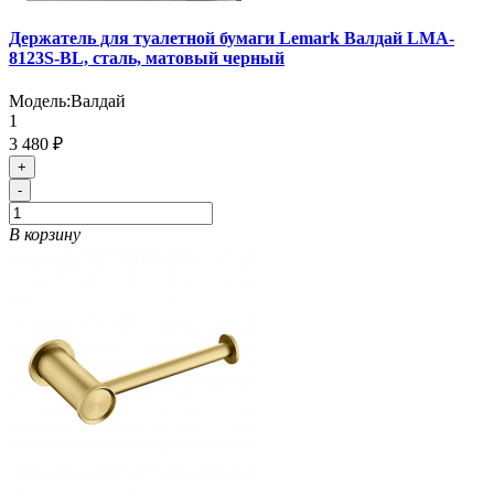
Держатель для туалетной бумаги Lemark Валдай LMA-
8123S-BL, сталь, матовый черный
Модель:
Валдай
1
3 480 ₽
+
-
В корзину