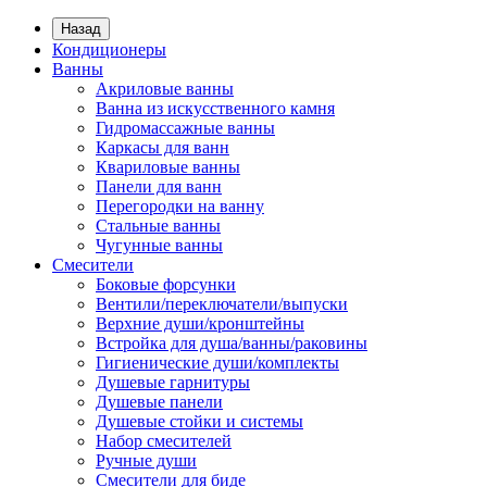
Назад
Кондиционеры
Ванны
Акриловые ванны
Ванна из искусственного камня
Гидромассажные ванны
Каркасы для ванн
Квариловые ванны
Панели для ванн
Перегородки на ванну
Стальные ванны
Чугунные ванны
Смесители
Боковые форсунки
Вентили/переключатели/выпуски
Верхние души/кронштейны
Встройка для душа/ванны/раковины
Гигиенические души/комплекты
Душевые гарнитуры
Душевые панели
Душевые стойки и системы
Набор смесителей
Ручные души
Смесители для биде