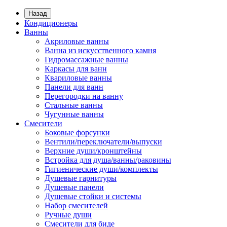
Назад
Кондиционеры
Ванны
Акриловые ванны
Ванна из искусственного камня
Гидромассажные ванны
Каркасы для ванн
Квариловые ванны
Панели для ванн
Перегородки на ванну
Стальные ванны
Чугунные ванны
Смесители
Боковые форсунки
Вентили/переключатели/выпуски
Верхние души/кронштейны
Встройка для душа/ванны/раковины
Гигиенические души/комплекты
Душевые гарнитуры
Душевые панели
Душевые стойки и системы
Набор смесителей
Ручные души
Смесители для биде