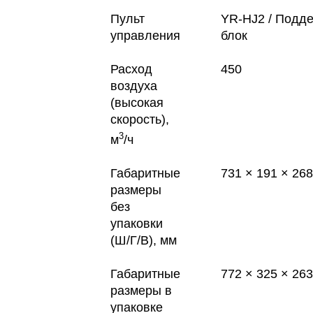
Пульт
YR-HJ2 / Подд
управления
блок
Расход
450
воздуха
(высокая
скорость),
3
м
/ч
Габаритные
731 × 191 × 268
размеры
без
упаковки
(Ш/Г/В), мм
Габаритные
772 × 325 × 263
размеры в
упаковке