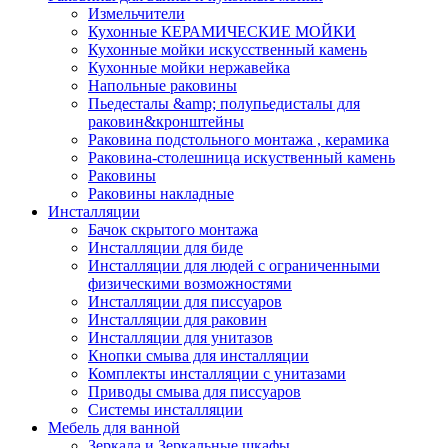
Измельчители
Кухонные КЕРАМИЧЕСКИЕ МОЙКИ
Кухонные мойки искусственный камень
Кухонные мойки нержавейка
Напольные раковины
Пьедесталы &amp; полупьедисталы для
раковин&кронштейны
Раковина подстольного монтажа , керамика
Раковина-столешница искуственный камень
Раковины
Раковины накладные
Инсталляции
Бачок скрытого монтажа
Инсталляции для биде
Инсталляции для людей с ограниченными
физическими возможностями
Инсталляции для писсуаров
Инсталляции для раковин
Инсталляции для унитазов
Кнопки смыва для инсталляции
Комплекты инсталляции с унитазами
Приводы смыва для писсуаров
Системы инсталляции
Мебель для ванной
Зеркала и Зеркальные шкафы