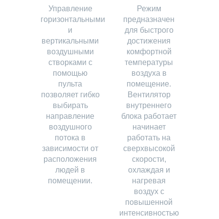
Управление
Режим
горизонтальными
предназначен
и
для быстрого
вертикальными
достижения
воздушными
комфортной
створками с
температуры
помощью
воздуха в
пульта
помещение.
позволяет гибко
Вентилятор
выбирать
внутреннего
направление
блока работает
воздушного
начинает
потока в
работать на
зависимости от
сверхвысокой
расположения
скорости,
людей в
охлаждая и
помещении.
нагревая
воздух с
повышенной
интенсивностью