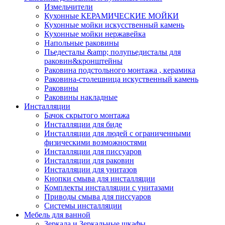
Измельчители
Кухонные КЕРАМИЧЕСКИЕ МОЙКИ
Кухонные мойки искусственный камень
Кухонные мойки нержавейка
Напольные раковины
Пьедесталы &amp; полупьедисталы для
раковин&кронштейны
Раковина подстольного монтажа , керамика
Раковина-столешница искуственный камень
Раковины
Раковины накладные
Инсталляции
Бачок скрытого монтажа
Инсталляции для биде
Инсталляции для людей с ограниченными
физическими возможностями
Инсталляции для писсуаров
Инсталляции для раковин
Инсталляции для унитазов
Кнопки смыва для инсталляции
Комплекты инсталляции с унитазами
Приводы смыва для писсуаров
Системы инсталляции
Мебель для ванной
Зеркала и Зеркальные шкафы