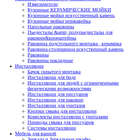
Измельчители
Кухонные КЕРАМИЧЕСКИЕ МОЙКИ
Кухонные мойки искусственный камень
Кухонные мойки нержавейка
Напольные раковины
Пьедесталы &amp; полупьедисталы для
раковин&кронштейны
Раковина подстольного монтажа , керамика
Раковина-столешница искуственный камень
Раковины
Раковины накладные
Инсталляции
Бачок скрытого монтажа
Инсталляции для биде
Инсталляции для людей с ограниченными
физическими возможностями
Инсталляции для писсуаров
Инсталляции для раковин
Инсталляции для унитазов
Кнопки смыва для инсталляции
Комплекты инсталляции с унитазами
Приводы смыва для писсуаров
Системы инсталляции
Мебель для ванной
Зеркала и Зеркальные шкафы