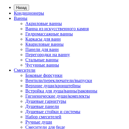
Назад
Кондиционеры
Ванны
Акриловые ванны
Ванна из искусственного камня
Гидромассажные ванны
Каркасы для ванн
Квариловые ванны
Панели для ванн
Перегородки на ванну
Стальные ванны
Чугунные ванны
Смесители
Боковые форсунки
Вентили/переключатели/выпуски
Верхние души/кронштейны
Встройка для душа/ванны/раковины
Гигиенические души/комплекты
Душевые гарнитуры
Душевые панели
Душевые стойки и системы
Набор смесителей
Ручные души
Смесители для биде