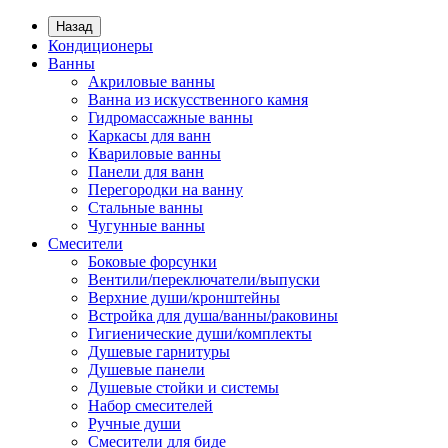
Назад
Кондиционеры
Ванны
Акриловые ванны
Ванна из искусственного камня
Гидромассажные ванны
Каркасы для ванн
Квариловые ванны
Панели для ванн
Перегородки на ванну
Стальные ванны
Чугунные ванны
Смесители
Боковые форсунки
Вентили/переключатели/выпуски
Верхние души/кронштейны
Встройка для душа/ванны/раковины
Гигиенические души/комплекты
Душевые гарнитуры
Душевые панели
Душевые стойки и системы
Набор смесителей
Ручные души
Смесители для биде