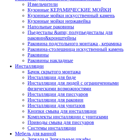
Измельчители
Кухонные КЕРАМИЧЕСКИЕ МОЙКИ
Кухонные мойки искусственный камень
Кухонные мойки нержавейка
Напольные раковины
Пьедесталы &amp; полупьедисталы для
раковин&кронштейны
Раковина подстольного монтажа , керамика
Раковина-столешница искуственный камень
Раковины
Раковины накладные
Инсталляции
Бачок скрытого монтажа
Инсталляции для биде
Инсталляции для людей с ограниченными
физическими возможностями
Инсталляции для писсуаров
Инсталляции для раковин
Инсталляции для унитазов
Кнопки смыва для инсталляции
Комплекты инсталляции с унитазами
Приводы смыва для писсуаров
Системы инсталляции
Мебель для ванной
Зеркала и Зеркальные шкафы