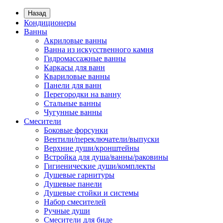
Назад
Кондиционеры
Ванны
Акриловые ванны
Ванна из искусственного камня
Гидромассажные ванны
Каркасы для ванн
Квариловые ванны
Панели для ванн
Перегородки на ванну
Стальные ванны
Чугунные ванны
Смесители
Боковые форсунки
Вентили/переключатели/выпуски
Верхние души/кронштейны
Встройка для душа/ванны/раковины
Гигиенические души/комплекты
Душевые гарнитуры
Душевые панели
Душевые стойки и системы
Набор смесителей
Ручные души
Смесители для биде