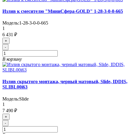
Излив к смесителю "МиниСфера-GOLD" 1-28-3-0-0-665
Модель:
1-28-3-0-0-665
1
6 431 ₽
+
-
В корзину
Излив скрытого монтажа, черный матовый, Slide, IDDIS,
SLIBL00i63
Модель:
Slide
1
7 490 ₽
+
-