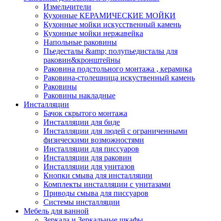
Измельчители
Кухонные КЕРАМИЧЕСКИЕ МОЙКИ
Кухонные мойки искусственный камень
Кухонные мойки нержавейка
Напольные раковины
Пьедесталы &amp; полупьедисталы для
раковин&кронштейны
Раковина подстольного монтажа , керамика
Раковина-столешница искуственный камень
Раковины
Раковины накладные
Инсталляции
Бачок скрытого монтажа
Инсталляции для биде
Инсталляции для людей с ограниченными
физическими возможностями
Инсталляции для писсуаров
Инсталляции для раковин
Инсталляции для унитазов
Кнопки смыва для инсталляции
Комплекты инсталляции с унитазами
Приводы смыва для писсуаров
Системы инсталляции
Мебель для ванной
Зеркала и Зеркальные шкафы