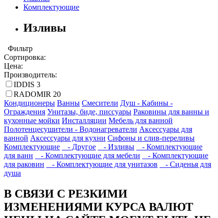
Комплектующие
Изливы
Фильтр
Сортировка:
Цена:
Производитель:
IDDIS
3
RADOMIR
20
Кондиционеры
Ванны
Смесители
Душ - Кабины -
Ограждения
Унитазы, биде, писсуары
Раковины для ванны и
кухонные мойки
Инсталляции
Мебель для ванной
Полотенцесушители - Водонагреватели
Аксессуары для
ванной
Аксессуары для кухни
Сифоны и слив-переливы
Комплектующие
- Другое
- Изливы
- Комплектующие
для ванн
- Комплектующие для мебели
- Комплектующие
для раковин
- Комплектующие для унитазов
- Сиденья для
душа
В СВЯЗИ С РЕЗКИМИ
ИЗМЕНЕНИЯМИ КУРСА ВАЛЮТ