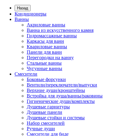
Назад
Кондиционеры
Ванны
Акриловые ванны
Ванна из искусственного камня
Гидромассажные ванны
Каркасы для ванн
Квариловые ванны
Панели для ванн
Перегородки на ванну
Стальные ванны
Чугунные ванны
Смесители
Боковые форсунки
Вентили/переключатели/выпуски
Верхние души/кронштейны
Встройка для душа/ванны/раковины
Гигиенические души/комплекты
Душевые гарнитуры
Душевые панели
Душевые стойки и системы
Набор смесителей
Ручные души
Смесители для биде