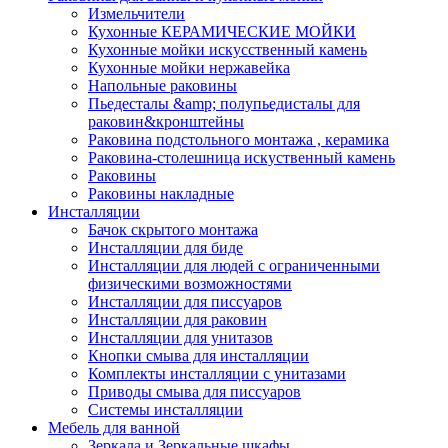
Измельчители
Кухонные КЕРАМИЧЕСКИЕ МОЙКИ
Кухонные мойки искусственный камень
Кухонные мойки нержавейка
Напольные раковины
Пьедесталы &amp; полупьедисталы для
раковин&кронштейны
Раковина подстольного монтажа , керамика
Раковина-столешница искуственный камень
Раковины
Раковины накладные
Инсталляции
Бачок скрытого монтажа
Инсталляции для биде
Инсталляции для людей с ограниченными
физическими возможностями
Инсталляции для писсуаров
Инсталляции для раковин
Инсталляции для унитазов
Кнопки смыва для инсталляции
Комплекты инсталляции с унитазами
Приводы смыва для писсуаров
Системы инсталляции
Мебель для ванной
Зеркала и Зеркальные шкафы