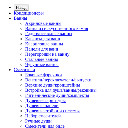
Назад
Кондиционеры
Ванны
Акриловые ванны
Ванна из искусственного камня
Гидромассажные ванны
Каркасы для ванн
Квариловые ванны
Панели для ванн
Перегородки на ванну
Стальные ванны
Чугунные ванны
Смесители
Боковые форсунки
Вентили/переключатели/выпуски
Верхние души/кронштейны
Встройка для душа/ванны/раковины
Гигиенические души/комплекты
Душевые гарнитуры
Душевые панели
Душевые стойки и системы
Набор смесителей
Ручные души
Смесители для биде