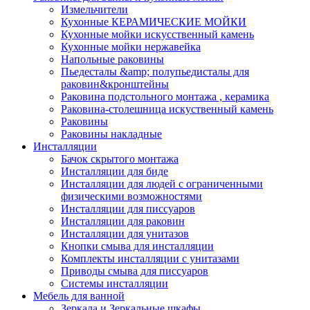
Измельчители
Кухонные КЕРАМИЧЕСКИЕ МОЙКИ
Кухонные мойки искусственный камень
Кухонные мойки нержавейка
Напольные раковины
Пьедесталы &amp; полупьедисталы для
раковин&кронштейны
Раковина подстольного монтажа , керамика
Раковина-столешница искуственный камень
Раковины
Раковины накладные
Инсталляции
Бачок скрытого монтажа
Инсталляции для биде
Инсталляции для людей с ограниченными
физическими возможностями
Инсталляции для писсуаров
Инсталляции для раковин
Инсталляции для унитазов
Кнопки смыва для инсталляции
Комплекты инсталляции с унитазами
Приводы смыва для писсуаров
Системы инсталляции
Мебель для ванной
Зеркала и Зеркальные шкафы