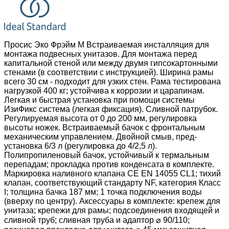
Просис Эко Фрэйм
M Встраиваемая инсталляция для
монтажа подвесных унитазов. Для монтажа перед
капитальной стеной или между двумя гипсокартонными
стенами (в соответствии с инструкцией). Ширина рамы
всего 30 см - подходит для узких стен. Рама тестирована
нагрузкой 400 кг; устойчива к коррозии и царапинам.
Легкая и быстрая установка при помощи системы
ИзиФикс система (легкая фиксация). Сливной патрубок.
Регулируемая высота от 0 до 200 мм, регулировка
высоты ножек. Встраиваемый бачок с фронтальным
механическим управлением. Двойной смыв, пред-
установка 6/3 л (регулировка до 4/2,5 л).
Полипропиленовый бачок, устойчивый к термальным
перепадам; прокладка против конденсата в комплекте.
Маркировка наливного клапана CE EN 14055 CL1; тихий
клапан, соответствующий стандарту NF, категория Класс
I; толщина бачка 187 мм; 1 точка подключения воды
(вверху по центру). Аксессуары в комплекте: крепеж для
унитаза; крепежи для рамы; подсоединения входящей и
сливной труб; сливная труба и адаптор ⌀ 90/110;