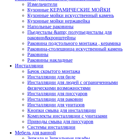
Измельчители
Кухонные КЕРАМИЧЕСКИЕ МОЙКИ
Кухонные мойки искусственный камень
Кухонные мойки нержавейка
Напольные раковины
Пьедесталы &amp; полупьедисталы для
раковин&кронштейны
Раковина подстольного монтажа , керамика
Раковина-столешница искуственный камень
Раковины
Раковины накладные
Инсталляции
Бачок скрытого монтажа
Инсталляции для биде
Инсталляции для людей с ограниченными
физическими возможностями
Инсталляции для писсуаров
Инсталляции для раковин
Инсталляции для унитазов
Кнопки смыва для инсталляции
Комплекты инсталляции с унитазами
Приводы смыва для писсуаров
Системы инсталляции
Мебель для ванной
Зеркала и Зеркальные шкафы