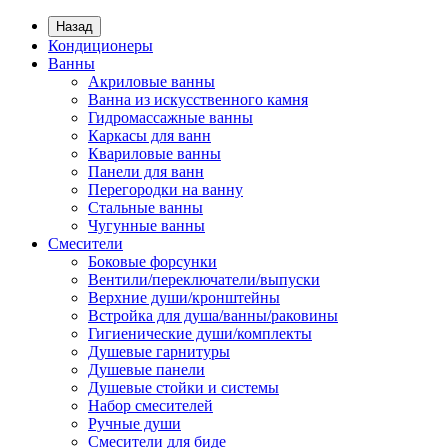
Назад
Кондиционеры
Ванны
Акриловые ванны
Ванна из искусственного камня
Гидромассажные ванны
Каркасы для ванн
Квариловые ванны
Панели для ванн
Перегородки на ванну
Стальные ванны
Чугунные ванны
Смесители
Боковые форсунки
Вентили/переключатели/выпуски
Верхние души/кронштейны
Встройка для душа/ванны/раковины
Гигиенические души/комплекты
Душевые гарнитуры
Душевые панели
Душевые стойки и системы
Набор смесителей
Ручные души
Смесители для биде