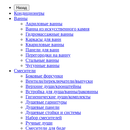
Назад
Кондиционеры
Ванны
Акриловые ванны
Ванна из искусственного камня
Гидромассажные ванны
Каркасы для ванн
Квариловые ванны
Панели для ванн
Перегородки на ванну
Стальные ванны
Чугунные ванны
Смесители
Боковые форсунки
Вентили/переключатели/выпуски
Верхние души/кронштейны
Встройка для душа/ванны/раковины
Гигиенические души/комплекты
Душевые гарнитуры
Душевые панели
Душевые стойки и системы
Набор смесителей
Ручные души
Смесители для биде