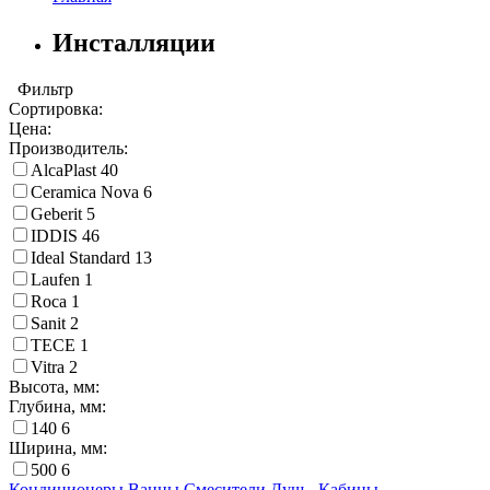
Инсталляции
Фильтр
Сортировка:
Цена:
Производитель:
AlcaPlast
40
Ceramica Nova
6
Geberit
5
IDDIS
46
Ideal Standard
13
Laufen
1
Roca
1
Sanit
2
TECE
1
Vitra
2
Высота, мм:
Глубина, мм:
140
6
Ширина, мм:
500
6
Кондиционеры
Ванны
Смесители
Душ - Кабины -