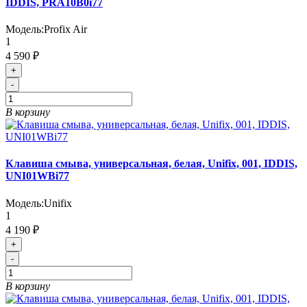
IDDIS, PRA10B0i77
Модель:
Profix Air
1
4 590 ₽
+
-
В корзину
Клавиша смыва, универсальная, белая, Unifix, 001, IDDIS,
UNI01WBi77
Модель:
Unifix
1
4 190 ₽
+
-
В корзину