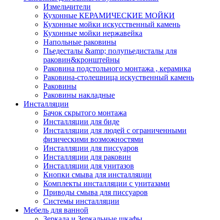
Измельчители
Кухонные КЕРАМИЧЕСКИЕ МОЙКИ
Кухонные мойки искусственный камень
Кухонные мойки нержавейка
Напольные раковины
Пьедесталы &amp; полупьедисталы для
раковин&кронштейны
Раковина подстольного монтажа , керамика
Раковина-столешница искуственный камень
Раковины
Раковины накладные
Инсталляции
Бачок скрытого монтажа
Инсталляции для биде
Инсталляции для людей с ограниченными
физическими возможностями
Инсталляции для писсуаров
Инсталляции для раковин
Инсталляции для унитазов
Кнопки смыва для инсталляции
Комплекты инсталляции с унитазами
Приводы смыва для писсуаров
Системы инсталляции
Мебель для ванной
Зеркала и Зеркальные шкафы