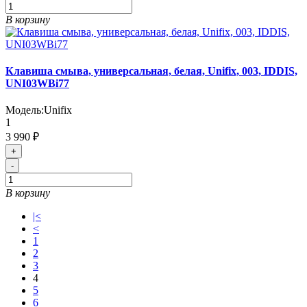
В корзину
Клавиша смыва, универсальная, белая, Unifix, 003, IDDIS,
UNI03WBi77
Модель:
Unifix
1
3 990 ₽
+
-
В корзину
|<
<
1
2
3
4
5
6