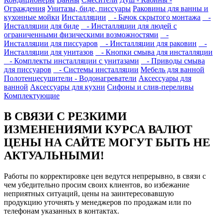
Ограждения
Унитазы, биде, писсуары
Раковины для ванны и
кухонные мойки
Инсталляции
- Бачок скрытого монтажа
-
Инсталляции для биде
- Инсталляции для людей с
ограниченными физическими возможностями
-
Инсталляции для писсуаров
- Инсталляции для раковин
-
Инсталляции для унитазов
- Кнопки смыва для инсталляции
- Комплекты инсталляции с унитазами
- Приводы смыва
для писсуаров
- Системы инсталляции
Мебель для ванной
Полотенцесушители - Водонагреватели
Аксессуары для
ванной
Аксессуары для кухни
Сифоны и слив-переливы
Комплектующие
В СВЯЗИ С РЕЗКИМИ
ИЗМЕНЕНИЯМИ КУРСА ВАЛЮТ
ЦЕНЫ НА САЙТЕ МОГУТ БЫТЬ НЕ
АКТУАЛЬНЫМИ!
Работы по корректировке цен ведутся непрерывно, в связи с
чем убедительно просим своих клиентов, во избежание
неприятных ситуаций, цены на заинтересовавшую
продукцию уточнять у менеджеров по продажам или по
телефонам указанных в контактах.