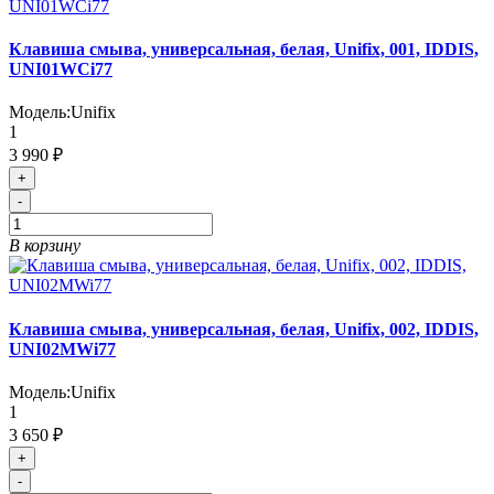
Клавиша смыва, универсальная, белая, Unifix, 001, IDDIS,
UNI01WCi77
Модель:
Unifix
1
3 990 ₽
+
-
В корзину
Клавиша смыва, универсальная, белая, Unifix, 002, IDDIS,
UNI02MWi77
Модель:
Unifix
1
3 650 ₽
+
-