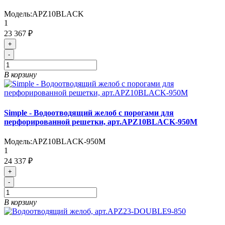
Модель:
APZ10BLACK
1
23 367 ₽
+
-
В корзину
Simple - Водоотводящий желоб с порогами для
перфорированной решетки, арт.APZ10BLACK-950M
Модель:
APZ10BLACK-950M
1
24 337 ₽
+
-
В корзину