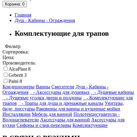
Корзина
: 0
Главная
Душ - Кабины - Ограждения
Комплектующие для трапов
Фильтр
Сортировка:
Цена:
Производитель:
AlcaPlast
8
Geberit
3
Paini
8
Кондиционеры
Ванны
Смесители
Душ - Кабины -
Ограждения
- Аксессуары для душевых
- Душевые кабины
- Душевые уголки двери и поддоны
- Комплектующие для
трапов
- Трапы для душа и дренажные каналы
Унитазы,
биде, писсуары
Раковины для ванны и кухонные мойки
Инсталляции
Мебель для ванной
Полотенцесушители -
Водонагреватели
Аксессуары для ванной
Аксессуары для
кухни
Сифоны и слив-переливы
Комплектующие