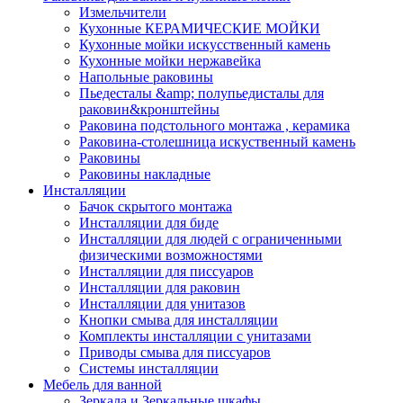
Измельчители
Кухонные КЕРАМИЧЕСКИЕ МОЙКИ
Кухонные мойки искусственный камень
Кухонные мойки нержавейка
Напольные раковины
Пьедесталы &amp; полупьедисталы для
раковин&кронштейны
Раковина подстольного монтажа , керамика
Раковина-столешница искуственный камень
Раковины
Раковины накладные
Инсталляции
Бачок скрытого монтажа
Инсталляции для биде
Инсталляции для людей с ограниченными
физическими возможностями
Инсталляции для писсуаров
Инсталляции для раковин
Инсталляции для унитазов
Кнопки смыва для инсталляции
Комплекты инсталляции с унитазами
Приводы смыва для писсуаров
Системы инсталляции
Мебель для ванной
Зеркала и Зеркальные шкафы