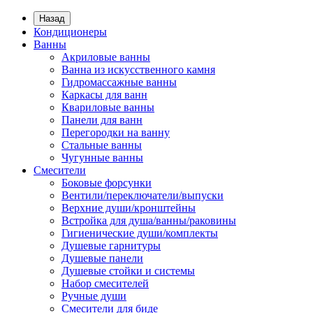
Назад
Кондиционеры
Ванны
Акриловые ванны
Ванна из искусственного камня
Гидромассажные ванны
Каркасы для ванн
Квариловые ванны
Панели для ванн
Перегородки на ванну
Стальные ванны
Чугунные ванны
Смесители
Боковые форсунки
Вентили/переключатели/выпуски
Верхние души/кронштейны
Встройка для душа/ванны/раковины
Гигиенические души/комплекты
Душевые гарнитуры
Душевые панели
Душевые стойки и системы
Набор смесителей
Ручные души
Смесители для биде