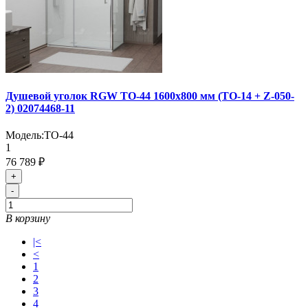
Душевой уголок RGW TO-44 1600x800 мм (TO-14 + Z-050-
2) 02074468-11
Модель:
TO-44
1
76 789 ₽
+
-
В корзину
|<
<
1
2
3
4