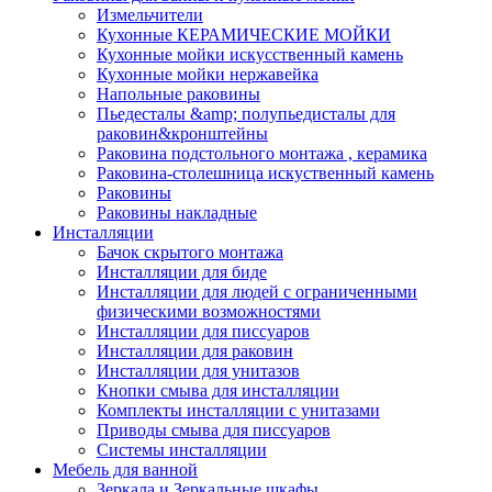
Измельчители
Кухонные КЕРАМИЧЕСКИЕ МОЙКИ
Кухонные мойки искусственный камень
Кухонные мойки нержавейка
Напольные раковины
Пьедесталы &amp; полупьедисталы для
раковин&кронштейны
Раковина подстольного монтажа , керамика
Раковина-столешница искуственный камень
Раковины
Раковины накладные
Инсталляции
Бачок скрытого монтажа
Инсталляции для биде
Инсталляции для людей с ограниченными
физическими возможностями
Инсталляции для писсуаров
Инсталляции для раковин
Инсталляции для унитазов
Кнопки смыва для инсталляции
Комплекты инсталляции с унитазами
Приводы смыва для писсуаров
Системы инсталляции
Мебель для ванной
Зеркала и Зеркальные шкафы