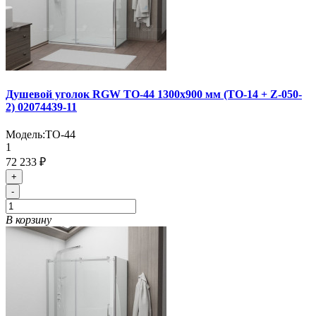
Душевой уголок RGW TO-44 1300x900 мм (TO-14 + Z-050-
2) 02074439-11
Модель:
TO-44
1
72 233 ₽
+
-
В корзину