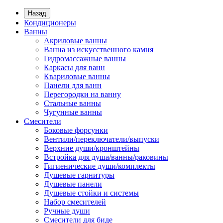
Назад
Кондиционеры
Ванны
Акриловые ванны
Ванна из искусственного камня
Гидромассажные ванны
Каркасы для ванн
Квариловые ванны
Панели для ванн
Перегородки на ванну
Стальные ванны
Чугунные ванны
Смесители
Боковые форсунки
Вентили/переключатели/выпуски
Верхние души/кронштейны
Встройка для душа/ванны/раковины
Гигиенические души/комплекты
Душевые гарнитуры
Душевые панели
Душевые стойки и системы
Набор смесителей
Ручные души
Смесители для биде