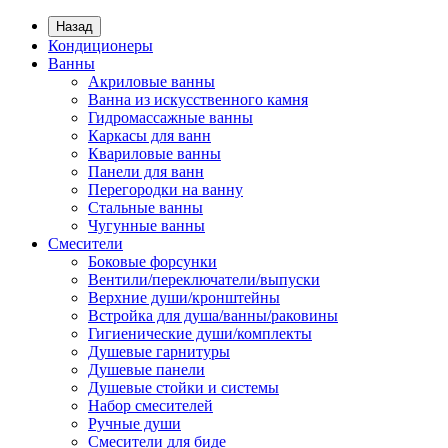
Назад
Кондиционеры
Ванны
Акриловые ванны
Ванна из искусственного камня
Гидромассажные ванны
Каркасы для ванн
Квариловые ванны
Панели для ванн
Перегородки на ванну
Стальные ванны
Чугунные ванны
Смесители
Боковые форсунки
Вентили/переключатели/выпуски
Верхние души/кронштейны
Встройка для душа/ванны/раковины
Гигиенические души/комплекты
Душевые гарнитуры
Душевые панели
Душевые стойки и системы
Набор смесителей
Ручные души
Смесители для биде