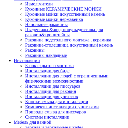
Измельчители
Кухонные КЕРАМИЧЕСКИЕ МОЙКИ
Кухонные мойки искусственный камень
Кухонные мойки нержавейка
Напольные раковины
Пьедесталы &amp; полупьедисталы для
раковин&кронштейны
Раковина подстольного монтажа , керамика
Раковина-столешница искуственный камень
Раковины
Раковины накладные
Инсталляции
Бачок скрытого монтажа
Инсталляции для биде
Инсталляции для людей с ограниченными
физическими возможностями
Инсталляции для писсуаров
Инсталляции для раковин
Инсталляции для унитазов
Кнопки смыва для инсталляции
Комплекты инсталляции с унитазами
Приводы смыва для писсуаров
Системы инсталляции
Мебель для ванной
Зеркала и Зеркальные шкафы