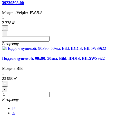
39230508-00
Модель:
Velplex FW-5-8
1
2 338 ₽
+
-
В корзину
Поддон душевой, 90х90, 50мм, Bild, IDDIS, BIL5WS9i22
Модель:
Bild
1
23 990 ₽
+
-
В корзину
|<
<