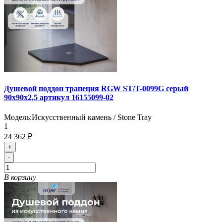
Душевой поддон трапеция RGW ST/T-0099G серый
90х90х2,5 артикул 16155099-02
Модель:
Искусственный камень / Stone Tray
1
24 362 ₽
+
-
В корзину