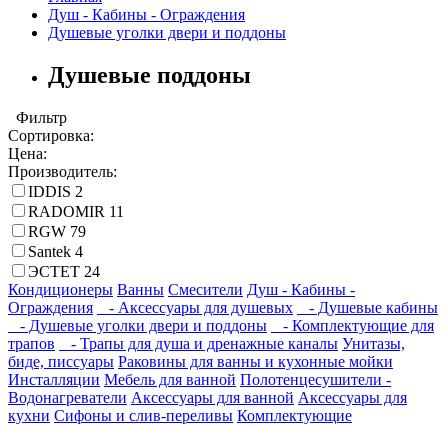
Душ - Кабины - Ограждения
Душевые уголки двери и поддоны
Душевые поддоны
Фильтр
Сортировка:
Цена:
Производитель:
IDDIS
2
RADOMIR
11
RGW
79
Santek
4
ЭСТЕТ
24
Кондиционеры
Ванны
Смесители
Душ - Кабины -
Ограждения
- Аксессуары для душевых
- Душевые кабины
- Душевые уголки двери и поддоны
- Комплектующие для
трапов
- Трапы для душа и дренажные каналы
Унитазы,
биде, писсуары
Раковины для ванны и кухонные мойки
Инсталляции
Мебель для ванной
Полотенцесушители -
Водонагреватели
Аксессуары для ванной
Аксессуары для
кухни
Сифоны и слив-переливы
Комплектующие