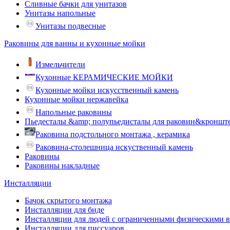
Сливные бачки для унитазов
Унитазы напольные
Унитазы подвесные
Раковины для ванны и кухонные мойки
Измельчители
Кухонные КЕРАМИЧЕСКИЕ МОЙКИ
Кухонные мойки искусственный камень
Кухонные мойки нержавейка
Напольные раковины
Пьедесталы &amp; полупьедисталы для раковин&кроншт
Раковина подстольного монтажа , керамика
Раковина-столешница искуственный камень
Раковины
Раковины накладные
Инсталляции
Бачок скрытого монтажа
Инсталляции для биде
Инсталляции для людей с ограниченными физическими 
Инсталляции для писсуаров