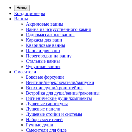
Назад
Кондиционеры
Ванны
Акриловые ванны
Ванна из искусственного камня
Гидромассажные ванны
Каркасы для ванн
Квариловые ванны
Панели для ванн
Перегородки на ванну
Стальные ванны
Чугунные ванны
Смесители
Боковые форсунки
Вентили/переключатели/выпуски
Верхние души/кронштейны
Встройка для душа/ванны/раковины
Гигиенические души/комплекты
Душевые гарнитуры
Душевые панели
Душевые стойки и системы
Набор смесителей
Ручные души
Смесители для биде