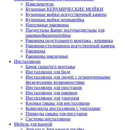
Измельчители
Кухонные КЕРАМИЧЕСКИЕ МОЙКИ
Кухонные мойки искусственный камень
Кухонные мойки нержавейка
Напольные раковины
Пьедесталы &amp; полупьедисталы для
раковин&кронштейны
Раковина подстольного монтажа , керамика
Раковина-столешница искуственный камень
Раковины
Раковины накладные
Инсталляции
Бачок скрытого монтажа
Инсталляции для биде
Инсталляции для людей с ограниченными
физическими возможностями
Инсталляции для писсуаров
Инсталляции для раковин
Инсталляции для унитазов
Кнопки смыва для инсталляции
Комплекты инсталляции с унитазами
Приводы смыва для писсуаров
Системы инсталляции
Мебель для ванной
Зеркала и Зеркальные шкафы