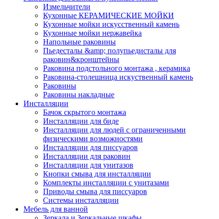
Измельчители
Кухонные КЕРАМИЧЕСКИЕ МОЙКИ
Кухонные мойки искусственный камень
Кухонные мойки нержавейка
Напольные раковины
Пьедесталы &amp; полупьедисталы для
раковин&кронштейны
Раковина подстольного монтажа , керамика
Раковина-столешница искуственный камень
Раковины
Раковины накладные
Инсталляции
Бачок скрытого монтажа
Инсталляции для биде
Инсталляции для людей с ограниченными
физическими возможностями
Инсталляции для писсуаров
Инсталляции для раковин
Инсталляции для унитазов
Кнопки смыва для инсталляции
Комплекты инсталляции с унитазами
Приводы смыва для писсуаров
Системы инсталляции
Мебель для ванной
Зеркала и Зеркальные шкафы