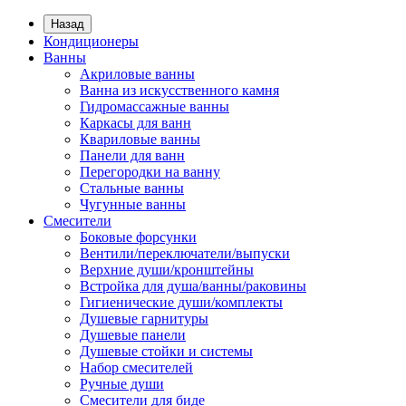
Назад
Кондиционеры
Ванны
Акриловые ванны
Ванна из искусственного камня
Гидромассажные ванны
Каркасы для ванн
Квариловые ванны
Панели для ванн
Перегородки на ванну
Стальные ванны
Чугунные ванны
Смесители
Боковые форсунки
Вентили/переключатели/выпуски
Верхние души/кронштейны
Встройка для душа/ванны/раковины
Гигиенические души/комплекты
Душевые гарнитуры
Душевые панели
Душевые стойки и системы
Набор смесителей
Ручные души
Смесители для биде