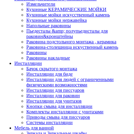
Измельчители
Кухонные КЕРАМИЧЕСКИЕ МОЙКИ
Кухонные мойки искусственный камень
Кухонные мойки нержавейка
Напольные раковины
Пьедесталы &amp; полупьедисталы для
раковин&кронштейны
Раковина подстольного монтажа , керамика
Раковина-столешница искуственный камень
Раковины
Раковины накладные
Инсталляции
Бачок скрытого монтажа
Инсталляции для биде
Инсталляции для людей с ограниченными
физическими возможностями
Инсталляции для писсуаров
Инсталляции для раковин
Инсталляции для унитазов
Кнопки смыва для инсталляции
Комплекты инсталляции с унитазами
Приводы смыва для писсуаров
Системы инсталляции
Мебель для ванной
Зеркала и Зеркальные шкафы