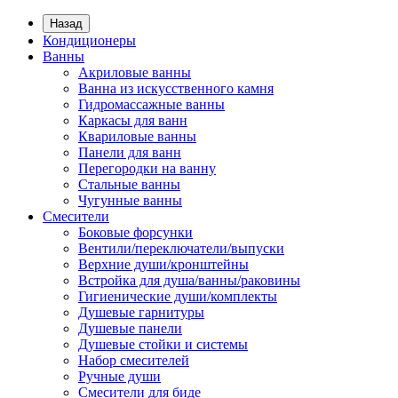
Назад
Кондиционеры
Ванны
Акриловые ванны
Ванна из искусственного камня
Гидромассажные ванны
Каркасы для ванн
Квариловые ванны
Панели для ванн
Перегородки на ванну
Стальные ванны
Чугунные ванны
Смесители
Боковые форсунки
Вентили/переключатели/выпуски
Верхние души/кронштейны
Встройка для душа/ванны/раковины
Гигиенические души/комплекты
Душевые гарнитуры
Душевые панели
Душевые стойки и системы
Набор смесителей
Ручные души
Смесители для биде