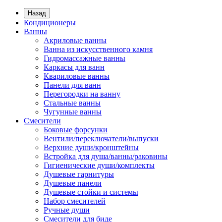
Назад
Кондиционеры
Ванны
Акриловые ванны
Ванна из искусственного камня
Гидромассажные ванны
Каркасы для ванн
Квариловые ванны
Панели для ванн
Перегородки на ванну
Стальные ванны
Чугунные ванны
Смесители
Боковые форсунки
Вентили/переключатели/выпуски
Верхние души/кронштейны
Встройка для душа/ванны/раковины
Гигиенические души/комплекты
Душевые гарнитуры
Душевые панели
Душевые стойки и системы
Набор смесителей
Ручные души
Смесители для биде