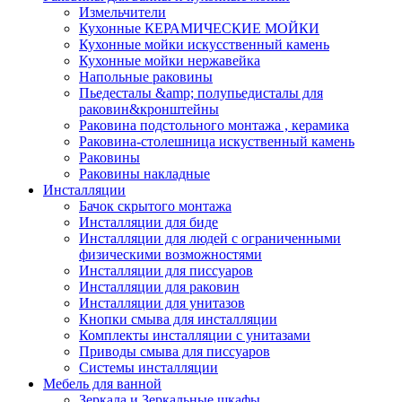
Измельчители
Кухонные КЕРАМИЧЕСКИЕ МОЙКИ
Кухонные мойки искусственный камень
Кухонные мойки нержавейка
Напольные раковины
Пьедесталы &amp; полупьедисталы для
раковин&кронштейны
Раковина подстольного монтажа , керамика
Раковина-столешница искуственный камень
Раковины
Раковины накладные
Инсталляции
Бачок скрытого монтажа
Инсталляции для биде
Инсталляции для людей с ограниченными
физическими возможностями
Инсталляции для писсуаров
Инсталляции для раковин
Инсталляции для унитазов
Кнопки смыва для инсталляции
Комплекты инсталляции с унитазами
Приводы смыва для писсуаров
Системы инсталляции
Мебель для ванной
Зеркала и Зеркальные шкафы