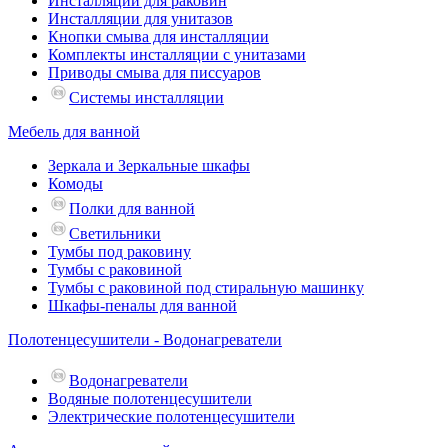
Инсталляции для раковин
Инсталляции для унитазов
Кнопки смыва для инсталляции
Комплекты инсталляции с унитазами
Приводы смыва для писсуаров
Системы инсталляции
Мебель для ванной
Зеркала и Зеркальные шкафы
Комоды
Полки для ванной
Светильники
Тумбы под раковину
Тумбы с раковиной
Тумбы с раковиной под стиральную машинку
Шкафы-пеналы для ванной
Полотенцесушители - Водонагреватели
Водонагреватели
Водяные полотенцесушители
Электрические полотенцесушители