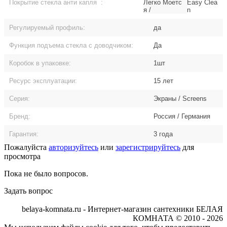
Покрытие стекла анти капля
:
Легко Моетс
Easy Clea
я /
n
Регулируемый профиль:
да
Функция подъема стекла с доводчиком:
Да
Коробок в упаковке:
1шт
Ресурс эксплуатации:
15 лет
Серия:
Экраны / Screens
Бренд:
Россия / Германия
Гарантия:
3 года
Пожалуйста
авторизуйтесь
или
зарегистрируйтесь
для
просмотра
Пока не было вопросов.
Задать вопрос
belaya-komnata.ru - Интернет-магазин сантехники БЕЛАЯ
КОМНАТА © 2010 - 2026