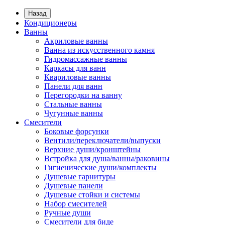
Назад
Кондиционеры
Ванны
Акриловые ванны
Ванна из искусственного камня
Гидромассажные ванны
Каркасы для ванн
Квариловые ванны
Панели для ванн
Перегородки на ванну
Стальные ванны
Чугунные ванны
Смесители
Боковые форсунки
Вентили/переключатели/выпуски
Верхние души/кронштейны
Встройка для душа/ванны/раковины
Гигиенические души/комплекты
Душевые гарнитуры
Душевые панели
Душевые стойки и системы
Набор смесителей
Ручные души
Смесители для биде