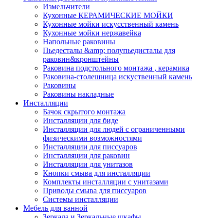
Измельчители
Кухонные КЕРАМИЧЕСКИЕ МОЙКИ
Кухонные мойки искусственный камень
Кухонные мойки нержавейка
Напольные раковины
Пьедесталы &amp; полупьедисталы для
раковин&кронштейны
Раковина подстольного монтажа , керамика
Раковина-столешница искуственный камень
Раковины
Раковины накладные
Инсталляции
Бачок скрытого монтажа
Инсталляции для биде
Инсталляции для людей с ограниченными
физическими возможностями
Инсталляции для писсуаров
Инсталляции для раковин
Инсталляции для унитазов
Кнопки смыва для инсталляции
Комплекты инсталляции с унитазами
Приводы смыва для писсуаров
Системы инсталляции
Мебель для ванной
Зеркала и Зеркальные шкафы