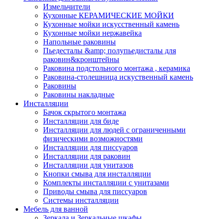
Измельчители
Кухонные КЕРАМИЧЕСКИЕ МОЙКИ
Кухонные мойки искусственный камень
Кухонные мойки нержавейка
Напольные раковины
Пьедесталы &amp; полупьедисталы для
раковин&кронштейны
Раковина подстольного монтажа , керамика
Раковина-столешница искуственный камень
Раковины
Раковины накладные
Инсталляции
Бачок скрытого монтажа
Инсталляции для биде
Инсталляции для людей с ограниченными
физическими возможностями
Инсталляции для писсуаров
Инсталляции для раковин
Инсталляции для унитазов
Кнопки смыва для инсталляции
Комплекты инсталляции с унитазами
Приводы смыва для писсуаров
Системы инсталляции
Мебель для ванной
Зеркала и Зеркальные шкафы