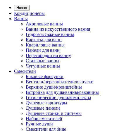
Назад
Кондиционеры
Ванны
Акриловые ванны
Ванна из искусственного камня
Гидромассажные ванны
Каркасы для ванн
Квариловые ванны
Панели для ванн
Перегородки на ванну
Стальные ванны
Чугунные ванны
Смесители
Боковые форсунки
Вентили/переключатели/выпуски
Верхние души/кронштейны
Встройка для душа/ванны/раковины
Гигиенические души/комплекты
Душевые гарнитуры
Душевые панели
Душевые стойки и системы
Набор смесителей
Ручные души
Смесители для биде