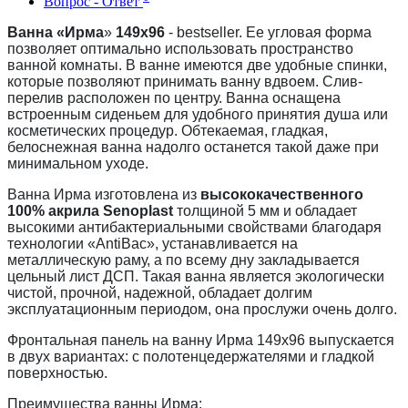
Вопрос - Ответ
Ванна «Ирма
»
149х96
- bestseller. Ее угловая форма
позволяет оптимально использовать пространство
ванной комнаты. В ванне имеются две удобные спинки,
которые позволяют принимать ванну вдвоем. Слив-
перелив расположен по центру. Ванна оснащена
встроенным сиденьем для удобного принятия душа или
косметических процедур. Обтекаемая, гладкая,
белоснежная ванна надолго останется такой даже при
минимальном уходе.
Ванна Ирма изготовлена из
высококачественного
100% акрила Senoplast
толщиной 5 мм и обладает
высокими антибактериальными свойствами благодаря
технологии «AntiBac», устанавливается на
металлическую раму, а по всему дну закладывается
цельный лист ДСП. Такая ванна является экологически
чистой, прочной, надежной, обладает долгим
эксплуатационным периодом, она прослужи очень долго.
Фронтальная панель на ванну Ирма 149х96 выпускается
в двух вариантах: с полотенцедержателями и гладкой
поверхностью.
Преимущества ванны Ирма: