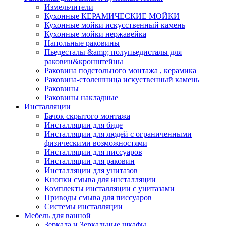
Измельчители
Кухонные КЕРАМИЧЕСКИЕ МОЙКИ
Кухонные мойки искусственный камень
Кухонные мойки нержавейка
Напольные раковины
Пьедесталы &amp; полупьедисталы для
раковин&кронштейны
Раковина подстольного монтажа , керамика
Раковина-столешница искуственный камень
Раковины
Раковины накладные
Инсталляции
Бачок скрытого монтажа
Инсталляции для биде
Инсталляции для людей с ограниченными
физическими возможностями
Инсталляции для писсуаров
Инсталляции для раковин
Инсталляции для унитазов
Кнопки смыва для инсталляции
Комплекты инсталляции с унитазами
Приводы смыва для писсуаров
Системы инсталляции
Мебель для ванной
Зеркала и Зеркальные шкафы