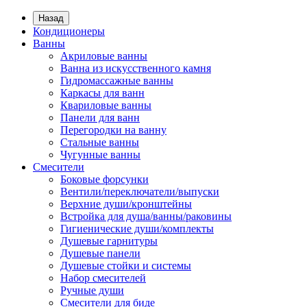
Назад
Кондиционеры
Ванны
Акриловые ванны
Ванна из искусственного камня
Гидромассажные ванны
Каркасы для ванн
Квариловые ванны
Панели для ванн
Перегородки на ванну
Стальные ванны
Чугунные ванны
Смесители
Боковые форсунки
Вентили/переключатели/выпуски
Верхние души/кронштейны
Встройка для душа/ванны/раковины
Гигиенические души/комплекты
Душевые гарнитуры
Душевые панели
Душевые стойки и системы
Набор смесителей
Ручные души
Смесители для биде