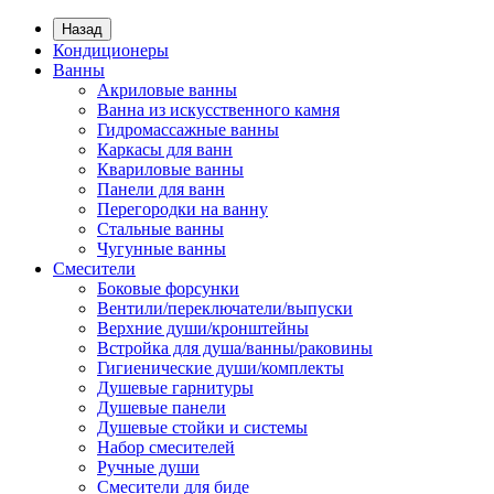
Назад
Кондиционеры
Ванны
Акриловые ванны
Ванна из искусственного камня
Гидромассажные ванны
Каркасы для ванн
Квариловые ванны
Панели для ванн
Перегородки на ванну
Стальные ванны
Чугунные ванны
Смесители
Боковые форсунки
Вентили/переключатели/выпуски
Верхние души/кронштейны
Встройка для душа/ванны/раковины
Гигиенические души/комплекты
Душевые гарнитуры
Душевые панели
Душевые стойки и системы
Набор смесителей
Ручные души
Смесители для биде