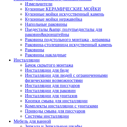
Измельчители
Кухонные КЕРАМИЧЕСКИЕ МОЙКИ
Кухонные мойки искусственный камень
Кухонные мойки нержавейка
Напольные раковины
Пьедесталы &amp; полупьедисталы для
раковин&кронштейны
Раковина подстольного монтажа , керамика
Раковина-столешница искуственный камень
Раковины
Раковины накладные
Инсталляции
Бачок скрытого монтажа
Инсталляции для биде
Инсталляции для людей с ограниченными
физическими возможностями
Инсталляции для писсуаров
Инсталляции для раковин
Инсталляции для унитазов
Кнопки смыва для инсталляции
Комплекты инсталляции с унитазами
Приводы смыва для писсуаров
Системы инсталляции
Мебель для ванной
Зеркала и Зеркальные шкафы