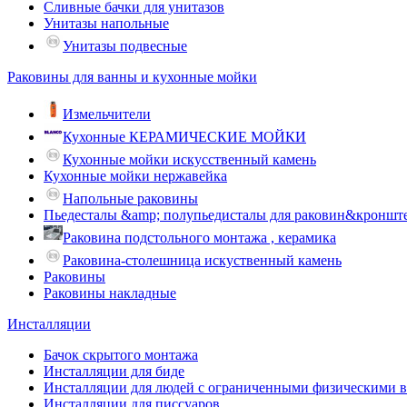
Сливные бачки для унитазов
Унитазы напольные
Унитазы подвесные
Раковины для ванны и кухонные мойки
Измельчители
Кухонные КЕРАМИЧЕСКИЕ МОЙКИ
Кухонные мойки искусственный камень
Кухонные мойки нержавейка
Напольные раковины
Пьедесталы &amp; полупьедисталы для раковин&кроншт
Раковина подстольного монтажа , керамика
Раковина-столешница искуственный камень
Раковины
Раковины накладные
Инсталляции
Бачок скрытого монтажа
Инсталляции для биде
Инсталляции для людей с ограниченными физическими 
Инсталляции для писсуаров