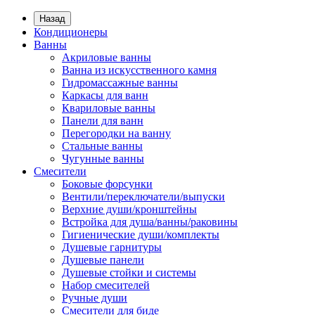
Назад
Кондиционеры
Ванны
Акриловые ванны
Ванна из искусственного камня
Гидромассажные ванны
Каркасы для ванн
Квариловые ванны
Панели для ванн
Перегородки на ванну
Стальные ванны
Чугунные ванны
Смесители
Боковые форсунки
Вентили/переключатели/выпуски
Верхние души/кронштейны
Встройка для душа/ванны/раковины
Гигиенические души/комплекты
Душевые гарнитуры
Душевые панели
Душевые стойки и системы
Набор смесителей
Ручные души
Смесители для биде