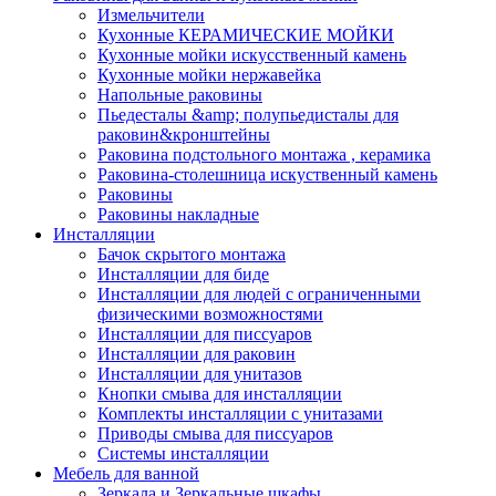
Измельчители
Кухонные КЕРАМИЧЕСКИЕ МОЙКИ
Кухонные мойки искусственный камень
Кухонные мойки нержавейка
Напольные раковины
Пьедесталы &amp; полупьедисталы для
раковин&кронштейны
Раковина подстольного монтажа , керамика
Раковина-столешница искуственный камень
Раковины
Раковины накладные
Инсталляции
Бачок скрытого монтажа
Инсталляции для биде
Инсталляции для людей с ограниченными
физическими возможностями
Инсталляции для писсуаров
Инсталляции для раковин
Инсталляции для унитазов
Кнопки смыва для инсталляции
Комплекты инсталляции с унитазами
Приводы смыва для писсуаров
Системы инсталляции
Мебель для ванной
Зеркала и Зеркальные шкафы