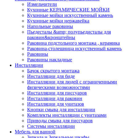
Измельчители
Кухонные КЕРАМИЧЕСКИЕ МОЙКИ
Кухонные мойки искусственный камень
Кухонные мойки нержавейка
Напольные раковины
Пьедесталы &amp; полупьедисталы для
раковин&кронштейны
Раковина подстольного монтажа , керамика
Раковина-столешница искуственный камень
Раковины
Раковины накладные
Инсталляции
Бачок скрытого монтажа
Инсталляции для биде
Инсталляции для людей с ограниченными
физическими возможностями
Инсталляции для писсуаров
Инсталляции для раковин
Инсталляции для унитазов
Кнопки смыва для инсталляции
Комплекты инсталляции с унитазами
Приводы смыва для писсуаров
Системы инсталляции
Мебель для ванной
Зеркала и Зеркальные шкафы