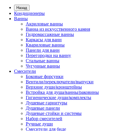
Назад
Кондиционеры
Ванны
Акриловые ванны
Ванна из искусственного камня
Гидромассажные ванны
Каркасы для ванн
Квариловые ванны
Панели для ванн
Перегородки на ванну
Стальные ванны
Чугунные ванны
Смесители
Боковые форсунки
Вентили/переключатели/выпуски
Верхние души/кронштейны
Встройка для душа/ванны/раковины
Гигиенические души/комплекты
Душевые гарнитуры
Душевые панели
Душевые стойки и системы
Набор смесителей
Ручные души
Смесители для биде