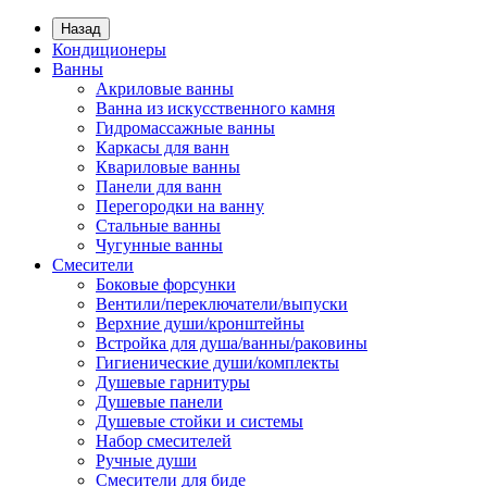
Назад
Кондиционеры
Ванны
Акриловые ванны
Ванна из искусственного камня
Гидромассажные ванны
Каркасы для ванн
Квариловые ванны
Панели для ванн
Перегородки на ванну
Стальные ванны
Чугунные ванны
Смесители
Боковые форсунки
Вентили/переключатели/выпуски
Верхние души/кронштейны
Встройка для душа/ванны/раковины
Гигиенические души/комплекты
Душевые гарнитуры
Душевые панели
Душевые стойки и системы
Набор смесителей
Ручные души
Смесители для биде