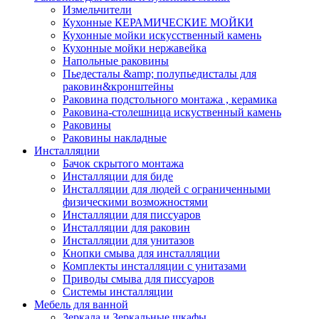
Измельчители
Кухонные КЕРАМИЧЕСКИЕ МОЙКИ
Кухонные мойки искусственный камень
Кухонные мойки нержавейка
Напольные раковины
Пьедесталы &amp; полупьедисталы для
раковин&кронштейны
Раковина подстольного монтажа , керамика
Раковина-столешница искуственный камень
Раковины
Раковины накладные
Инсталляции
Бачок скрытого монтажа
Инсталляции для биде
Инсталляции для людей с ограниченными
физическими возможностями
Инсталляции для писсуаров
Инсталляции для раковин
Инсталляции для унитазов
Кнопки смыва для инсталляции
Комплекты инсталляции с унитазами
Приводы смыва для писсуаров
Системы инсталляции
Мебель для ванной
Зеркала и Зеркальные шкафы