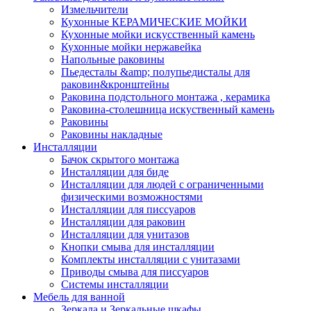
Измельчители
Кухонные КЕРАМИЧЕСКИЕ МОЙКИ
Кухонные мойки искусственный камень
Кухонные мойки нержавейка
Напольные раковины
Пьедесталы &amp; полупьедисталы для
раковин&кронштейны
Раковина подстольного монтажа , керамика
Раковина-столешница искуственный камень
Раковины
Раковины накладные
Инсталляции
Бачок скрытого монтажа
Инсталляции для биде
Инсталляции для людей с ограниченными
физическими возможностями
Инсталляции для писсуаров
Инсталляции для раковин
Инсталляции для унитазов
Кнопки смыва для инсталляции
Комплекты инсталляции с унитазами
Приводы смыва для писсуаров
Системы инсталляции
Мебель для ванной
Зеркала и Зеркальные шкафы