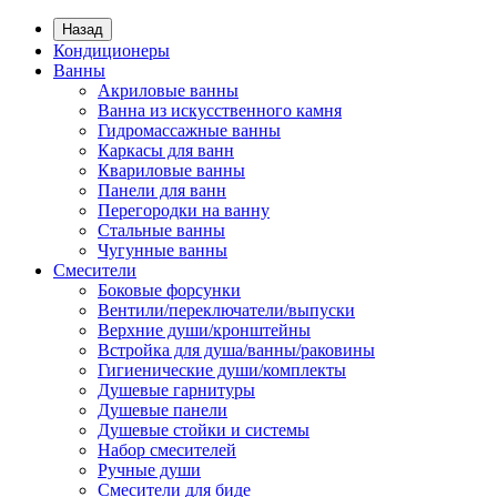
Назад
Кондиционеры
Ванны
Акриловые ванны
Ванна из искусственного камня
Гидромассажные ванны
Каркасы для ванн
Квариловые ванны
Панели для ванн
Перегородки на ванну
Стальные ванны
Чугунные ванны
Смесители
Боковые форсунки
Вентили/переключатели/выпуски
Верхние души/кронштейны
Встройка для душа/ванны/раковины
Гигиенические души/комплекты
Душевые гарнитуры
Душевые панели
Душевые стойки и системы
Набор смесителей
Ручные души
Смесители для биде